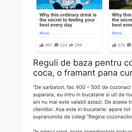
Reguli de baza pentru co
coca, o framant pana cu
“De sarbatori, fac 400 – 500 de cozonaci 
suparata, eu intru in bucatarie si uit de 
ani nu mai este valabil astazi. De aceea tre
clientilor. Asa este in bucatarie: apare t
supranumita de colegi “Regina cozonacilor
“In primul rand, toate ingredientele trebu