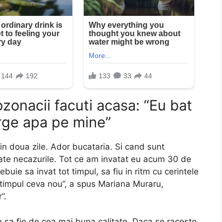
zonacii facuti acasa: “Eu bat
rge apa pe mine”
in doua zile. Ador bucataria. Si cand sunt
toate necazurile. Tot ce am invatat eu acum 30 de
buie sa invat tot timpul, sa fiu in ritm cu cerintele
ot timpul ceva nou”, a spus Mariana Muraru,
”.
ie sa fie de cea mai buna calitate. Daca se raceste