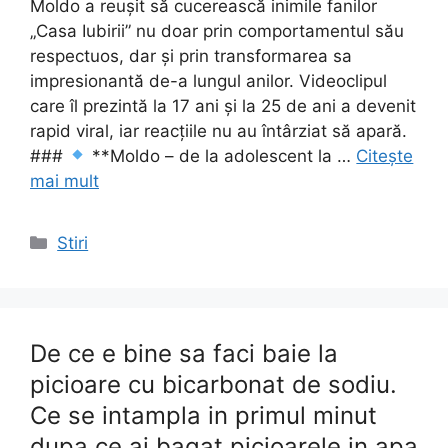
Moldo a reușit să cucerească inimile fanilor
„Casa Iubirii” nu doar prin comportamentul său
respectuos, dar și prin transformarea sa
impresionantă de-a lungul anilor. Videoclipul
care îl prezintă la 17 ani și la 25 de ani a devenit
rapid viral, iar reacțiile nu au întârziat să apară.
###
**Moldo – de la adolescent la …
Citește
mai mult
Categorii
Stiri
De ce e bine sa faci baie la
picioare cu bicarbonat de sodiu.
Ce se intampla in primul minut
dupa ce ai bagat picioarele in apa