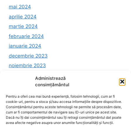
mai 2024
aprilie 2024
martie 2024
februarie 2024
ianuarie 2024
decembrie 2023
noiembrie 2023
octombrie 2023
Administrează
consimțământul
Pentru a oferi cea mai bună experiență, folosim tehnologii, cum ar fi
cookie-uri, pentru a stoca și/sau accesa informațiile despre dispozitive.
Categorii
Consimțământul pentru aceste tehnologii ne permite să procesăm date,
cum ar fi comportamentul de navigare sau ID-uri unice pe acest site.
Dacă nu îți dai consimțământul sau îți retragi consimțământul dat poate
avea afecte negative asupra unor anumite funcționalități și funcții.
Fără categorie