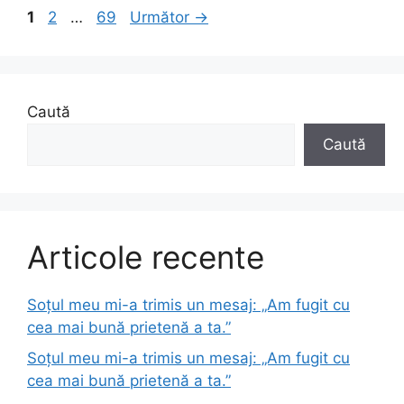
Pagina
Pagina
Pagina
1
2
…
69
Următor
→
Caută
Caută
Articole recente
Soțul meu mi-a trimis un mesaj: „Am fugit cu
cea mai bună prietenă a ta.”
Soțul meu mi-a trimis un mesaj: „Am fugit cu
cea mai bună prietenă a ta.”