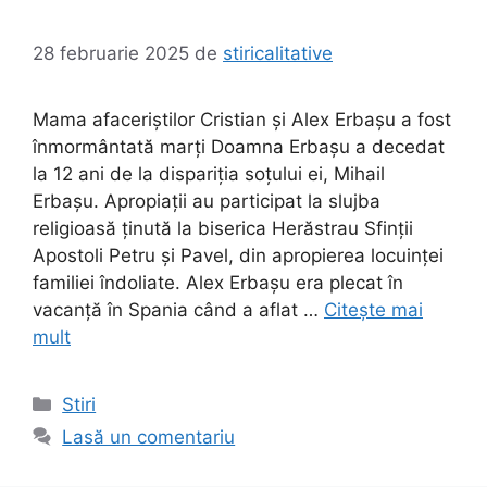
28 februarie 2025
de
stiricalitative
Mama afaceriştilor Cristian şi Alex Erbaşu a fost
înmormântată marţi Doamna Erbaşu a decedat
la 12 ani de la dispariţia soţului ei, Mihail
Erbaşu. Apropiaţii au participat la slujba
religioasă ţinută la biserica Herăstrau Sfinţii
Apostoli Petru şi Pavel, din apropierea locuinţei
familiei îndoliate. Alex Erbaşu era plecat în
vacanţă în Spania când a aflat …
Citește mai
mult
Categorii
Stiri
Lasă un comentariu