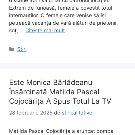
discuție aprinsă chiar cu patronul locației.
Extrem de furioasă, femeie a povestit totul
internauților. O femeie care venise să își
petreacă vacanța de vară alături de prietenii,
soț, …
Citește mai mult
Categorii
Stiri
Este Monica Bârlădeanu
Însărcinată Matilda Pascal
Cojocărița A Spus Totul La TV
28 februarie 2025
de
stiricalitative
Matilda Pascal Cojocărița a aruncat bomba