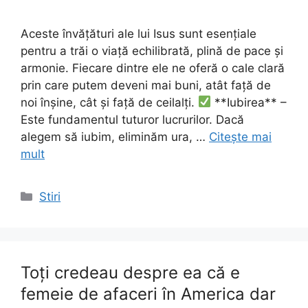
Aceste învățături ale lui Isus sunt esențiale
pentru a trăi o viață echilibrată, plină de pace și
armonie. Fiecare dintre ele ne oferă o cale clară
prin care putem deveni mai buni, atât față de
noi înșine, cât și față de ceilalți.
**Iubirea** –
Este fundamentul tuturor lucrurilor. Dacă
alegem să iubim, eliminăm ura, …
Citește mai
mult
Categorii
Stiri
Toţi credeau despre ea că e
femeie de afaceri în America dar