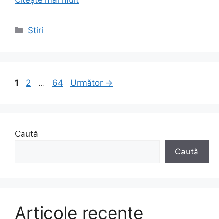
Citește mai mult
Categorii
Stiri
Pagina
Pagina
Pagina
1
2
…
64
Următor
→
Caută
Caută
Articole recente