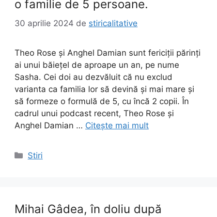
o familie de 5 persoane.
30 aprilie 2024
de
stiricalitative
Theo Rose și Anghel Damian sunt fericiții părinți
ai unui băiețel de aproape un an, pe nume
Sasha. Cei doi au dezvăluit că nu exclud
varianta ca familia lor să devină și mai mare și
să formeze o formulă de 5, cu încă 2 copii. În
cadrul unui podcast recent, Theo Rose și
Anghel Damian …
Citește mai mult
Categorii
Stiri
Mihai Gâdea, în doliu după