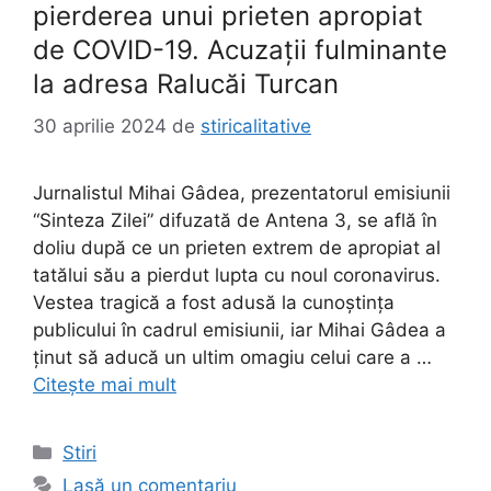
pierderea unui prieten apropiat
de COVID-19. Acuzații fulminante
la adresa Ralucăi Turcan
30 aprilie 2024
de
stiricalitative
Jurnalistul Mihai Gâdea, prezentatorul emisiunii
“Sinteza Zilei” difuzată de Antena 3, se află în
doliu după ce un prieten extrem de apropiat al
tatălui său a pierdut lupta cu noul coronavirus.
Vestea tragică a fost adusă la cunoștința
publicului în cadrul emisiunii, iar Mihai Gâdea a
ținut să aducă un ultim omagiu celui care a …
Citește mai mult
Categorii
Stiri
Lasă un comentariu