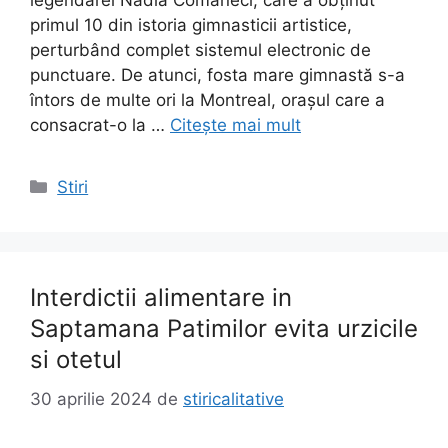
legendarei Nadia Comăneci, care a obținut
primul 10 din istoria gimnasticii artistice,
perturbând complet sistemul electronic de
punctuare. De atunci, fosta mare gimnastă s-a
întors de multe ori la Montreal, orașul care a
consacrat-o la …
Citește mai mult
Categorii
Stiri
Interdictii alimentare in
Saptamana Patimilor evita urzicile
si otetul
30 aprilie 2024
de
stiricalitative