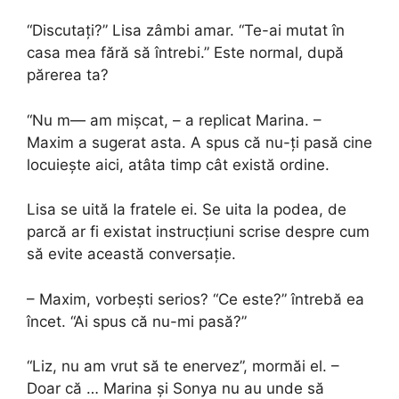
“Discutați?” Lisa zâmbi amar. “Te-ai mutat în
casa mea fără să întrebi.” Este normal, după
părerea ta?
“Nu m— am mișcat, – a replicat Marina. –
Maxim a sugerat asta. A spus că nu-ți pasă cine
locuiește aici, atâta timp cât există ordine.
Lisa se uită la fratele ei. Se uita la podea, de
parcă ar fi existat instrucțiuni scrise despre cum
să evite această conversație.
– Maxim, vorbești serios? “Ce este?” întrebă ea
încet. “Ai spus că nu-mi pasă?”
“Liz, nu am vrut să te enervez”, mormăi el. –
Doar că … Marina și Sonya nu au unde să