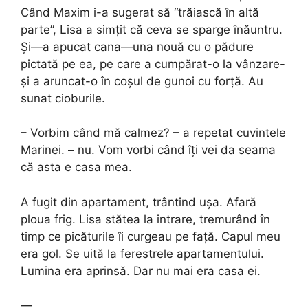
Când Maxim i-a sugerat să “trăiască în altă
parte”, Lisa a simțit că ceva se sparge înăuntru.
Și—a apucat cana—una nouă cu o pădure
pictată pe ea, pe care a cumpărat-o la vânzare-
și a aruncat-o în coșul de gunoi cu forță. Au
sunat cioburile.
– Vorbim când mă calmez? – a repetat cuvintele
Marinei. – nu. Vom vorbi când îți vei da seama
că asta e casa mea.
A fugit din apartament, trântind ușa. Afară
ploua frig. Lisa stătea la intrare, tremurând în
timp ce picăturile îi curgeau pe față. Capul meu
era gol. Se uită la ferestrele apartamentului.
Lumina era aprinsă. Dar nu mai era casa ei.
—