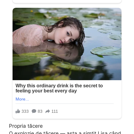
Propria tăcere
O explozie de tăcere — asta a simțit Lisa când,