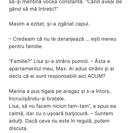
să-și mențină vocea constantă. “Când aveai de
gând să mă întrebi?”
Maxim a ezitat, și-a zgâriat capul.
– Credeam că nu te deranjează … ești mereu
pentru familie.
“Familie?” Lisa și-a strâns pumnii. – Ăsta e
apartamentul meu, Max. Ai adus străini și ai
decis că ei sunt responsabili aici ACUM?
Marina a pus tigaia pe aragaz și s-a întors,
încrucișându-și brațele.
Lisa, să nu facem niciun tam-tam”, a spus ea
calmă, dar cu o ușoară batjocură. – Suntem
adulți. Dacă ceva nu este în regulă, putem
discuta.