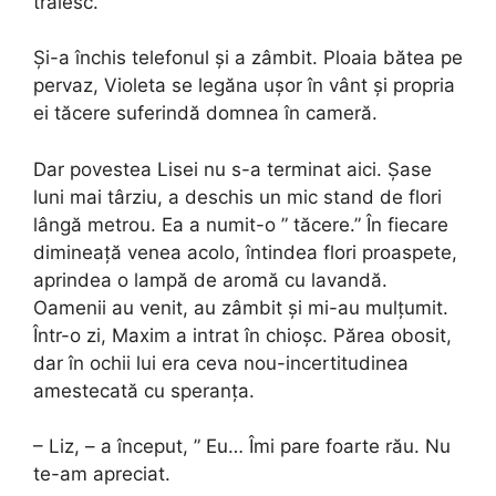
trăiesc.
Și-a închis telefonul și a zâmbit. Ploaia bătea pe
pervaz, Violeta se legăna ușor în vânt și propria
ei tăcere suferindă domnea în cameră.
Dar povestea Lisei nu s-a terminat aici. Șase
luni mai târziu, a deschis un mic stand de flori
lângă metrou. Ea a numit-o ” tăcere.” În fiecare
dimineață venea acolo, întindea flori proaspete,
aprindea o lampă de aromă cu lavandă.
Oamenii au venit, au zâmbit și mi-au mulțumit.
Într-o zi, Maxim a intrat în chioșc. Părea obosit,
dar în ochii lui era ceva nou-incertitudinea
amestecată cu speranța.
– Liz, – a început, ” Eu… Îmi pare foarte rău. Nu
te-am apreciat.