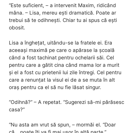
“Este suficient, – a intervenit Maxim, ridicând
mâna. – Lisa, mereu ești dramatică. Poate ar
trebui să te odihnești. Chiar tu ai spus că ești
obosit.
Lisa a înghețat, uitându-se la fratele ei. Era
aceeași maximă pe care o apărase la școală
când a fost tachinat pentru ochelarii săi. Cel
pentru care a gătit cina când mama lor a murit
și el a fost cu prietenii lui zile întregi. Cel pentru
care a renunțat la visul ei de a se muta în alt
oraș pentru ca el să nu fie lăsat singur.
“Odihnă?” – A repetat. “Sugerezi să-mi părăsesc
casa?”
“Nu asta am vrut să spun, – mormăi el. “Doar
că… poate îți va fi mai ușor în altă parte.”