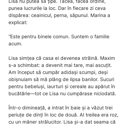
Lisa nu putea să țipe. Tăcea, făcea ordine,
punea lucrurile la loc. Dar în fiecare zi ceva
dispărea: ceainicul, perna, săpunul. Marina a
explicat:
“Este pentru binele comun. Suntem o familie
acum.
Lisa simțea că casa ei devenea străină. Maxim
s-a schimbat: a devenit mai tare, mai ascuțit.
Am început să cumpăr adidași scumpi, deși
obișnuiam să mă plâng de lipsa banilor. Sucuri
pentru bebeluși, iaurturi și cereale au apărut în
bucătărie—tot ce Lisa nu cumpărase niciodată.
Într-o dimineață, a intrat în baie și a văzut trei
periuțe de dinți în loc de două. Al treilea era roz,
cu un mâner strălucitor. Lisa și-a dat seama că