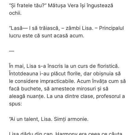
“Și fratele tău?” Mătușa Vera își îngustează
ochii.
“Lasă— l să trăiască, – zâmbi Lisa. – Principalul
lucru este că sunt acasă acum.
—
În mai, Lisa s-a înscris la un curs de floristică.
Întotdeauna i-au plăcut florile, dar obișnuia să
le considere impracticabile. Acum învăța cum să
facă buchete, să amestece mirosuri și să
aleagă nuanțe. La una dintre clase, profesorul a
spus:
“Ai un talent, Lisa. Simți armonie.
Lisa dădu din cap. Harmony era ceea ce căuta.