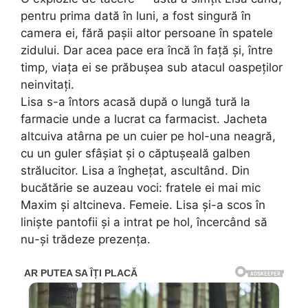
pentru prima dată în luni, a fost singură în
camera ei, fără pașii altor persoane în spatele
zidului. Dar acea pace era încă în față și, între
timp, viața ei se prăbușea sub atacul oaspeților
neinvitați.
Lisa s-a întors acasă după o lungă tură la
farmacie unde a lucrat ca farmacist. Jacheta
altcuiva atârna pe un cuier pe hol-una neagră,
cu un guler sfâșiat și o căptușeală galben
strălucitor. Lisa a înghețat, ascultând. Din
bucătărie se auzeau voci: fratele ei mai mic
Maxim și altcineva. Femeie. Lisa și-a scos în
liniște pantofii și a intrat pe hol, încercând să
nu-și trădeze prezența.