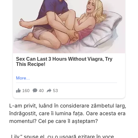
L-am privit, luând în considerare zâmbetul larg,
îndrăgostit, care îi lumina fața. Oare acesta era
momentul? Cel pe care îl așteptam?
„Lily,” spuse el, cu o ușoară ezitare în voce,