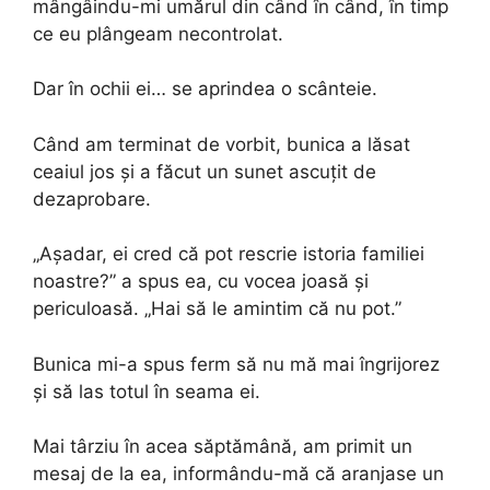
mângâindu-mi umărul din când în când, în timp
ce eu plângeam necontrolat.
Dar în ochii ei… se aprindea o scânteie.
Când am terminat de vorbit, bunica a lăsat
ceaiul jos și a făcut un sunet ascuțit de
dezaprobare.
„Așadar, ei cred că pot rescrie istoria familiei
noastre?” a spus ea, cu vocea joasă și
periculoasă. „Hai să le amintim că nu pot.”
Bunica mi-a spus ferm să nu mă mai îngrijorez
și să las totul în seama ei.
Mai târziu în acea săptămână, am primit un
mesaj de la ea, informându-mă că aranjase un