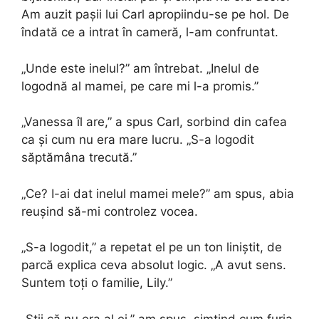
Am auzit pașii lui Carl apropiindu-se pe hol. De
îndată ce a intrat în cameră, l-am confruntat.
„Unde este inelul?” am întrebat. „Inelul de
logodnă al mamei, pe care mi l-a promis.”
„Vanessa îl are,” a spus Carl, sorbind din cafea
ca și cum nu era mare lucru. „S-a logodit
săptămâna trecută.”
„Ce? I-ai dat inelul mamei mele?” am spus, abia
reușind să-mi controlez vocea.
„S-a logodit,” a repetat el pe un ton liniștit, de
parcă explica ceva absolut logic. „A avut sens.
Suntem toți o familie, Lily.”
„Știi că nu era al ei,” am spus, simțind cum furia