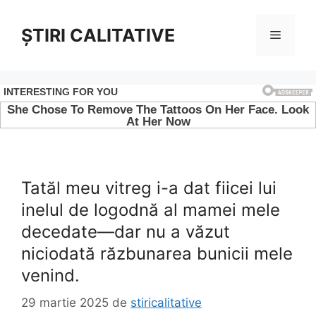
Sari
la
ȘTIRI CALITATIVE
Meniu
conținut
Tatăl meu vitreg i-a dat fiicei lui
inelul de logodnă al mamei mele
decedate—dar nu a văzut
niciodată răzbunarea bunicii mele
venind.
29 martie 2025
de
stiricalitative