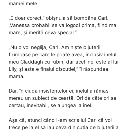
mamei mele.
„E doar corect,” obișnuia să bombăne Carl.
„Vanessa probabil se va logodi prima, fiind mai
mare, și merită ceva special.”
„Nu o voi neglija, Carl. Am niște bijuterii
frumoase pe care le poate avea, inclusiv inelul
meu Claddagh cu rubin, dar acel inel este al lui
Lily, și asta e finalul discuției,” îi răspundea
mama.
Dar, în ciuda insistențelor ei, inelul a rămas
mereu un subiect de ceartă. Ori de câte ori se
certau, inevitabil, se ajungea la inel.
Așa că, atunci când i-am scris lui Carl că voi
trece pe la el să iau ceva din cutia de bijuterii a