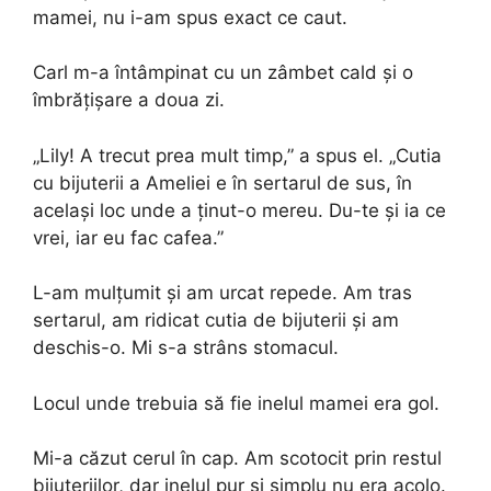
mamei, nu i-am spus exact ce caut.
Carl m-a întâmpinat cu un zâmbet cald și o
îmbrățișare a doua zi.
„Lily! A trecut prea mult timp,” a spus el. „Cutia
cu bijuterii a Ameliei e în sertarul de sus, în
același loc unde a ținut-o mereu. Du-te și ia ce
vrei, iar eu fac cafea.”
L-am mulțumit și am urcat repede. Am tras
sertarul, am ridicat cutia de bijuterii și am
deschis-o. Mi s-a strâns stomacul.
Locul unde trebuia să fie inelul mamei era gol.
Mi-a căzut cerul în cap. Am scotocit prin restul
bijuteriilor, dar inelul pur și simplu nu era acolo.