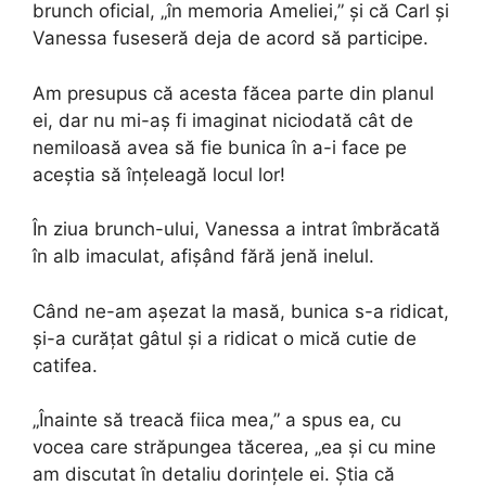
brunch oficial, „în memoria Ameliei,” și că Carl și
Vanessa fuseseră deja de acord să participe.
Am presupus că acesta făcea parte din planul
ei, dar nu mi-aș fi imaginat niciodată cât de
nemiloasă avea să fie bunica în a-i face pe
aceștia să înțeleagă locul lor!
În ziua brunch-ului, Vanessa a intrat îmbrăcată
în alb imaculat, afișând fără jenă inelul.
Când ne-am așezat la masă, bunica s-a ridicat,
și-a curățat gâtul și a ridicat o mică cutie de
catifea.
„Înainte să treacă fiica mea,” a spus ea, cu
vocea care străpungea tăcerea, „ea și cu mine
am discutat în detaliu dorințele ei. Știa că