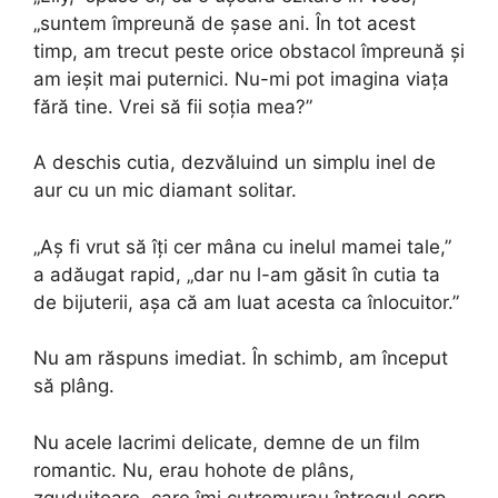
„suntem împreună de șase ani. În tot acest
timp, am trecut peste orice obstacol împreună și
am ieșit mai puternici. Nu-mi pot imagina viața
fără tine. Vrei să fii soția mea?”
A deschis cutia, dezvăluind un simplu inel de
aur cu un mic diamant solitar.
„Aș fi vrut să îți cer mâna cu inelul mamei tale,”
a adăugat rapid, „dar nu l-am găsit în cutia ta
de bijuterii, așa că am luat acesta ca înlocuitor.”
Nu am răspuns imediat. În schimb, am început
să plâng.
Nu acele lacrimi delicate, demne de un film
romantic. Nu, erau hohote de plâns,
zguduitoare, care îmi cutremurau întregul corp.