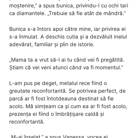
moștenire,” a spus bunica, privindu-l cu ochi tari
ca diamantele. „Trebuie să fie atât de mândră.”
Bunica s-a întors apoi către mine, iar privirea ei
s-a înmuiat. A deschis cutia și a dezvăluit inelul
adevărat, familiar și plin de istorie.
„Mama ta a vrut să-l ai tu când vei fi pregătită.
Știam că vei veni atunci când va fi momentul.”
L-am pus pe deget, metalul rece fiind o
greutate reconfortantă. Se potrivea perfect, de
parcă ar fi fost întotdeauna destinat să fie
acolo. Mă simțeam ca și cum ea ar fi fost acolo,
prezența ei fiind o îmbrățișare caldă și
reconfortantă.
„M-ai înșelat,” a spus Vanessa, vocea ei