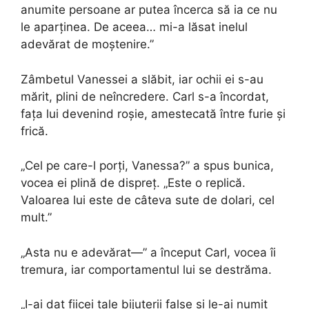
anumite persoane ar putea încerca să ia ce nu
le aparținea. De aceea… mi-a lăsat inelul
adevărat de moștenire.”
Zâmbetul Vanessei a slăbit, iar ochii ei s-au
mărit, plini de neîncredere. Carl s-a încordat,
fața lui devenind roșie, amestecată între furie și
frică.
„Cel pe care-l porți, Vanessa?” a spus bunica,
vocea ei plină de dispreț. „Este o replică.
Valoarea lui este de câteva sute de dolari, cel
mult.”
„Asta nu e adevărat—” a început Carl, vocea îi
tremura, iar comportamentul lui se destrăma.
„I-ai dat fiicei tale bijuterii false și le-ai numit