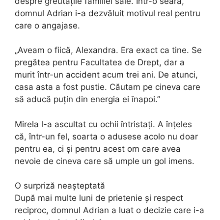
despre greutățile familiei sale. Într-o seară,
domnul Adrian i-a dezvăluit motivul real pentru
care o angajase.
„Aveam o fiică, Alexandra. Era exact ca tine. Se
pregătea pentru Facultatea de Drept, dar a
murit într-un accident acum trei ani. De atunci,
casa asta a fost pustie. Căutam pe cineva care
să aducă puțin din energia ei înapoi.”
Mirela l-a ascultat cu ochii întristați. A înțeles
că, într-un fel, soarta o adusese acolo nu doar
pentru ea, ci și pentru acest om care avea
nevoie de cineva care să umple un gol imens.
O surpriză neașteptată
După mai multe luni de prietenie și respect
reciproc, domnul Adrian a luat o decizie care i-a