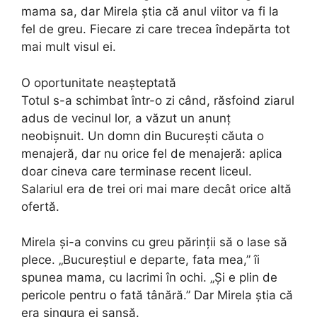
mama sa, dar Mirela știa că anul viitor va fi la
fel de greu. Fiecare zi care trecea îndepărta tot
mai mult visul ei.
O oportunitate neașteptată
Totul s-a schimbat într-o zi când, răsfoind ziarul
adus de vecinul lor, a văzut un anunț
neobișnuit. Un domn din București căuta o
menajeră, dar nu orice fel de menajeră: aplica
doar cineva care terminase recent liceul.
Salariul era de trei ori mai mare decât orice altă
ofertă.
Mirela și-a convins cu greu părinții să o lase să
plece. „Bucureștiul e departe, fata mea,” îi
spunea mama, cu lacrimi în ochi. „Și e plin de
pericole pentru o fată tânără.” Dar Mirela știa că
era singura ei șansă.