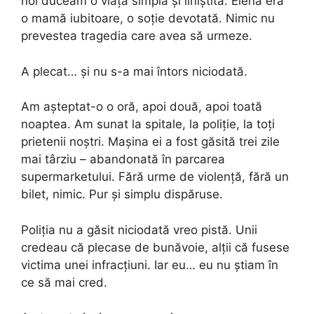
noi duceam o viață simplă și liniștită. Elena era
o mamă iubitoare, o soție devotată. Nimic nu
prevestea tragedia care avea să urmeze.
A plecat… și nu s-a mai întors niciodată.
Am așteptat-o o oră, apoi două, apoi toată
noaptea. Am sunat la spitale, la poliție, la toți
prietenii noștri. Mașina ei a fost găsită trei zile
mai târziu – abandonată în parcarea
supermarketului. Fără urme de violență, fără un
bilet, nimic. Pur și simplu dispăruse.
Poliția nu a găsit niciodată vreo pistă. Unii
credeau că plecase de bunăvoie, alții că fusese
victima unei infracțiuni. Iar eu… eu nu știam în
ce să mai cred.