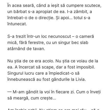
În acea seară, când a ieșit să cumpere scutece,
un bărbat s-a apropiat de ea. I-a zâmbit, a
întrebat-o de o direcție. Și apoi… totul s-a
întunecat.
S-a trezit într-un loc necunoscut – o cameră
mică, fără ferestre, cu un singur bec slab
atârnând de tavan.
Nu știa de ce era acolo. Nu știa ce voiau de la
ea. A încercat să scape, dar a fost imposibil.
Singurul lucru care a împiedicat-o să
înnebunească au fost gândurile la Livia.
— M-am gândit la voi în fiecare zi. Cum o înveți
să meargă, cum crește…