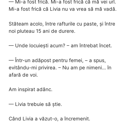
— Mi-a fost frică. Mi-a fost frică că mă vei urî.
Mi-a fost frică că Livia nu va vrea să mă vadă.
Stăteam acolo, între rafturile cu paste, și între
noi pluteau 15 ani de durere.
— Unde locuiești acum? – am întrebat încet.
— Într-un adăpost pentru femei, – a spus,
evitându-mi privirea. – Nu am pe nimeni… în
afară de voi.
Am inspirat adânc.
— Livia trebuie să știe.
Când Livia a văzut-o, a încremenit.