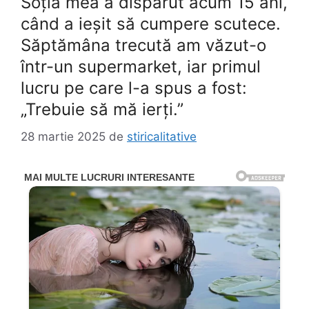
Soția mea a dispărut acum 15 ani,
când a ieșit să cumpere scutece.
Săptămâna trecută am văzut-o
într-un supermarket, iar primul
lucru pe care l-a spus a fost:
„Trebuie să mă ierți.”
28 martie 2025
de
stiricalitative