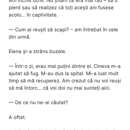
Am închis ochii. Nu știam ce era mai rău – să o
pierd sau să realizez că toți acești ani fusese
acolo… în captivitate.
— Cum ai reușit să scapi? – am întrebat în cele
din urmă.
Elena și-a strâns buzele.
— Într-o zi, erau mai puțini dintre ei. Cineva m-a
ajutat să fug. M-au dus la spital. Mi-a luat mult
timp să mă recuperez. Am crezut că nu voi reuși
să mă întorc… că voi doi nu mai sunteți aici.
— De ce nu ne-ai căutat?
A oftat.