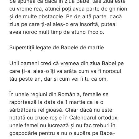
Se spunea că dacă în ziua Babei tale ziua este
cu vreme rea, atunci poți avea parte de ghinion
și de multe obstacole. Pe de altă parte, dacă
ziua pe care ți-ai ales-o era însorită, puteai
avea noroc mult timp de atunci încolo.
Superstiții legate de Babele de martie
Unii oameni cred că vremea din ziua Babei pe
care ți-ai ales-o îți va arăta cum va fi norocul
tău peste an, dar și cum vei fi tu ca om.
În unele regiuni din România, femeile se
raportează la data de 1 martie ca la o
sărbătoare religioasă. Chiar dacă nu este
notată cu cruce roșie în Calendarul ortodox,
unele femei nu lucrează și nu fac treburi în
gospodărie pentru a nu o supăra pe Baba-