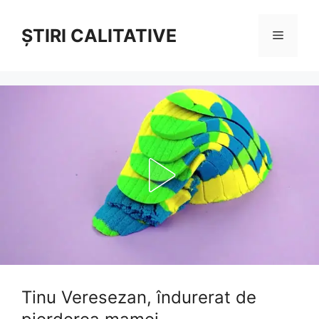
Sari
la
ȘTIRI CALITATIVE
Meniu
conținut
Tinu Veresezan, îndurerat de