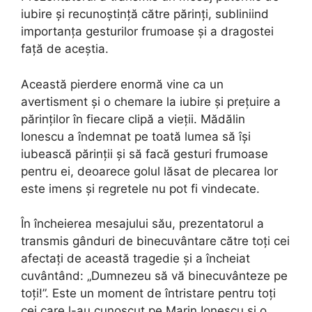
iubire și recunoștință către părinți, subliniind
importanța gesturilor frumoase și a dragostei
față de aceștia.
Această pierdere enormă vine ca un
avertisment și o chemare la iubire și prețuire a
părinților în fiecare clipă a vieții. Mădălin
Ionescu a îndemnat pe toată lumea să își
iubească părinții și să facă gesturi frumoase
pentru ei, deoarece golul lăsat de plecarea lor
este imens și regretele nu pot fi vindecate.
În încheierea mesajului său, prezentatorul a
transmis gânduri de binecuvântare către toți cei
afectați de această tragedie și a încheiat
cuvântând: „Dumnezeu să vă binecuvânteze pe
toți!”. Este un moment de întristare pentru toți
cei care l-au cunoscut pe Marin Ionescu și o