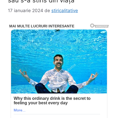
său s-a stins din viață
17 ianuarie 2024
de
stiricalitative