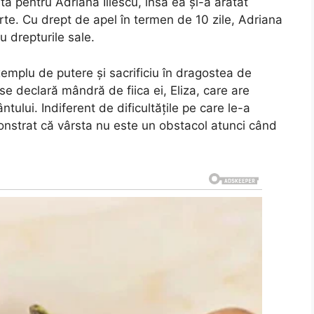
tă pentru Adriana Iliescu, însă ea și-a arătat
rte. Cu drept de apel în termen de 10 zile, Adriana
u drepturile sale.
emplu de putere și sacrificiu în dragostea de
se declară mândră de fiica ei, Eliza, care are
tului. Indiferent de dificultățile pe care le-a
monstrat că vârsta nu este un obstacol atunci când