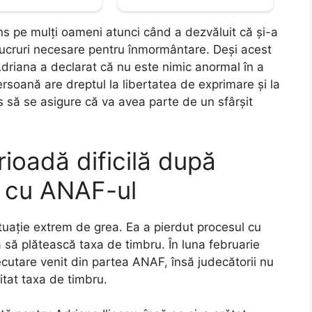
ns pe mulți oameni atunci când a dezvăluit că și-a
e lucruri necesare pentru înmormântare. Deși acest
 Adriana a declarat că nu este nimic anormal în a
ersoană are dreptul la libertatea de exprimare și la
es să se asigure că va avea parte de un sfârșit
rioadă dificilă după
i cu ANAF-ul
ituație extrem de grea. Ea a pierdut procesul cu
 să plătească taxa de timbru. În luna februarie
cutare venit din partea ANAF, însă judecătorii nu
itat taxa de timbru.