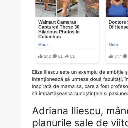
Eliza Iliescu este un exemplu de ambiție ș
intenționează să urmeze două facultăți, în
Inspirată de mama sa, care a fost profesor, 
să împărtășească cunoștințele și pasiunea 
Adriana Iliescu, mând
planurile sale de viit