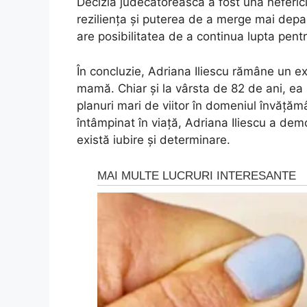
Decizia judecătorească a fost una neferici
reziliența și puterea de a merge mai depa
are posibilitatea de a continua lupta pentr
În concluzie, Adriana Iliescu rămâne un ex
mamă. Chiar și la vârsta de 82 de ani, ea 
planuri mari de viitor în domeniul învățămân
întâmpinat în viață, Adriana Iliescu a de
există iubire și determinare.