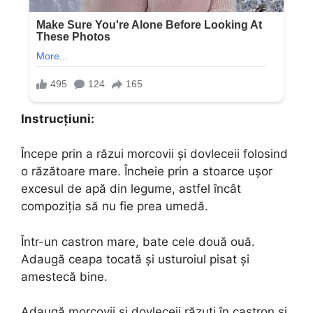
Instrucțiuni:
Începe prin a răzui morcovii și dovleceii folosind
o răzătoare mare. Încheie prin a stoarce ușor
excesul de apă din legume, astfel încât
compoziția să nu fie prea umedă.
Într-un castron mare, bate cele două ouă.
Adaugă ceapa tocată și usturoiul pisat și
amestecă bine.
Adaugă morcovii și dovleceii răzuți în castron și