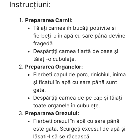
Instrucțiuni:
Prepararea Carnii:
Tăiați carnea în bucăți potrivite și
fierbeți-o în apă cu sare până devine
fragedă.
Despărțiți carnea fiartă de oase și
tăiați-o cubulețe.
Prepararea Organelor:
Fierbeți capul de porc, rinichiul, inima
și ficatul în apă cu sare până sunt
gata.
Despărțiți carnea de pe cap și tăiați
toate organele în cubulețe.
Prepararea Orezului:
Fierbeți orezul în apă cu sare până
este gata. Scurgeți excesul de apă și
lăsați-l să se răcească.