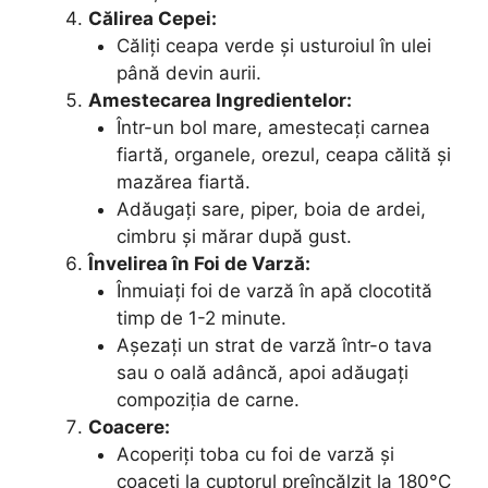
Călirea Cepei:
Căliți ceapa verde și usturoiul în ulei
până devin aurii.
Amestecarea Ingredientelor:
Într-un bol mare, amestecați carnea
fiartă, organele, orezul, ceapa călită și
mazărea fiartă.
Adăugați sare, piper, boia de ardei,
cimbru și mărar după gust.
Învelirea în Foi de Varză:
Înmuiați foi de varză în apă clocotită
timp de 1-2 minute.
Așezați un strat de varză într-o tava
sau o oală adâncă, apoi adăugați
compoziția de carne.
Coacere:
Acoperiți toba cu foi de varză și
coaceți la cuptorul preîncălzit la 180°C