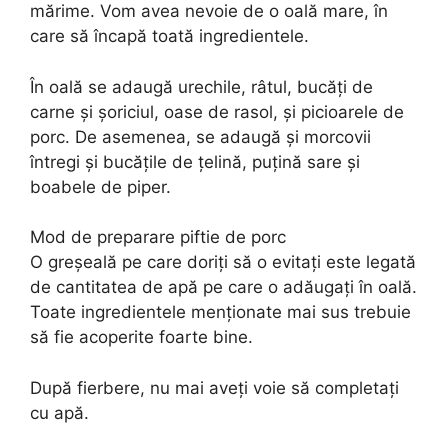
mărime. Vom avea nevoie de o oală mare, în
care să încapă toată ingredientele.
În oală se adaugă urechile, râtul, bucăţi de
carne şi şoriciul, oase de rasol, și picioarele de
porc. De asemenea, se adaugă şi morcovii
întregi şi bucăţile de ţelină, puţină sare şi
boabele de piper.
Mod de preparare piftie de porc
O greșeală pe care doriți să o evitați este legată
de cantitatea de apă pe care o adăugați în oală.
Toate ingredientele menționate mai sus trebuie
să fie acoperite foarte bine.
După fierbere, nu mai aveți voie să completați
cu apă.