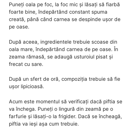
Puneți oala pe foc, la foc mic și lăsați să fiarbă
foarte bine, îndepărtând constant spuma
creată, până când carnea se despinde ușor de
pe oase.
După aceea, ingredientele trebuie scoase din
oala mare, îndepărtând carnea de pe oase. În
zeama rămasă, se adaugă usturoiul pisat și
frecat cu sare.
După un sfert de oră, compoziția trebuie să fie
ușor lipicioasă.
Acum este momentul să verificați dacă piftia se
va închega. Puneți o lingură din zeamă pe o
farfurie și lăsați-o la frigider. Dacă se încheagă,
piftia va ieși așa cum trebuie.