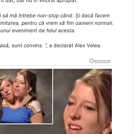
 dat, dar nu în viitorul apropiat.
i să mă întrebe non-stop când. Și dacă facem
ntimitatea, pentru că vrem să fim oameni normali.
unui eveniment de felul acesta.
asă, sunt convins. ”,
a declarat Alex Velea.