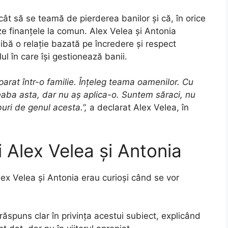
ncât să se teamă de pierderea banilor și că, în orice
ze finanțele la comun. Alex Velea și Antonia
aibă o relație bazată pe încredere și respect
elul în care își gestionează banii.
parat într-o familie. Înțeleg teama oamenilor. Cu
eaba asta, dar nu aș aplica-o. Suntem săraci, nu
uri de genul acesta.”,
a declarat Alex Velea, în
 Alex Velea și Antonia
lex Velea și Antonia erau curioși când se vor
ăspuns clar în privința acestui subiect, explicând