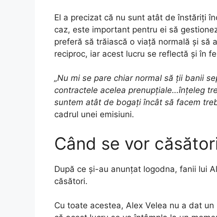
El a precizat că nu sunt atât de înstăriți î
caz, este important pentru ei să gestione
preferă să trăiască o viață normală și să 
reciproc, iar acest lucru se reflectă și în f
„Nu mi se pare chiar normal să ții banii se
contractele acelea prenupțiale…înțeleg tr
suntem atât de bogați încât să facem treb
cadrul unei emisiuni.
Când se vor căsători
După ce și-au anunțat logodna, fanii lui A
căsători.
Cu toate acestea, Alex Velea nu a dat un r