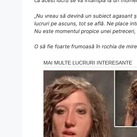
că acest lucru se va întâmpla la un moment
„Nu vreau să devină un subiect agasant ș
lucruri pe ascuns, tot se află. Ne place i
Nu este momentul propice unei petreceri, 
O să fie foarte frumoasă în rochia de mire