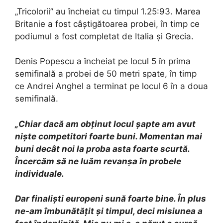
„Tricolorii” au încheiat cu timpul 1.25:93. Marea
Britanie a fost câștigătoarea probei, în timp ce
podiumul a fost completat de Italia și Grecia.
Denis Popescu a încheiat pe locul 5 în prima
semifinală a probei de 50 metri spate, în timp
ce Andrei Anghel a terminat pe locul 6 în a doua
semifinală.
„Chiar dacă am obţinut locul șapte am avut
nişte competitori foarte buni. Momentan mai
buni decât noi la proba asta foarte scurtă.
Încercăm să ne luăm revanşa în probele
individuale.
Dar finalişti europeni sună foarte bine. În plus
ne-am îmbunătăţit şi timpul, deci misiunea a