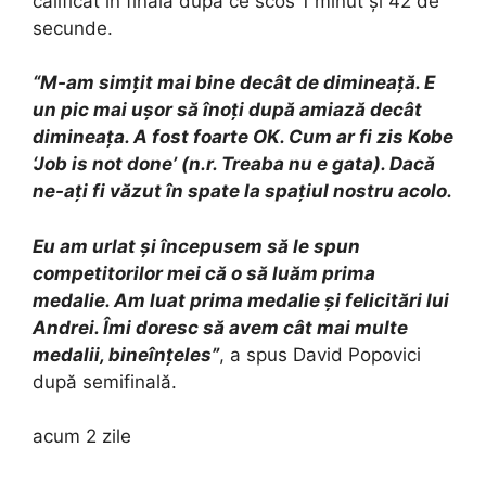
calificat în finală după ce scos 1 minut și 42 de
secunde.
“M-am simțit mai bine decât de dimineață. E
un pic mai ușor să înoți după amiază decât
dimineața. A fost foarte OK. Cum ar fi zis Kobe
‘Job is not done’ (n.r. Treaba nu e gata). Dacă
ne-ați fi văzut în spate la spațiul nostru acolo.
Eu am urlat și începusem să le spun
competitorilor mei că o să luăm prima
medalie. Am luat prima medalie și felicitări lui
Andrei. Îmi doresc să avem cât mai multe
medalii, bineînțeles”
, a spus David Popovici
după semifinală.
acum 2 zile