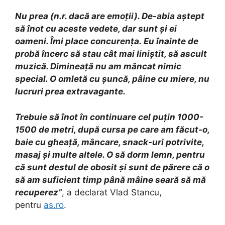
Nu prea (n.r. dacă are emoţii). De-abia aştept
să înot cu aceste vedete, dar sunt şi ei
oameni. Îmi place concurenţa.
Eu înainte de
probă încerc să stau cât mai liniştit, să ascult
muzică. Dimineaţă nu am mâncat nimic
special. O omletă cu şuncă, pâine cu miere, nu
lucruri prea extravagante.
Trebuie să înot în continuare cel puţin 1000-
1500 de metri, după cursa pe care am făcut-o,
baie cu gheaţă, mâncare, snack-uri potrivite,
masaj şi multe altele. O să dorm lemn, pentru
că sunt destul de obosit şi sunt de părere că o
să am suficient timp până mâine seară să mă
recuperez
”
, a declarat Vlad Stancu,
pentru
as.ro
.