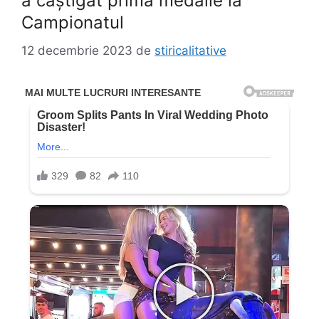
a câștigat prima medalie la
Campionatul
12 decembrie 2023
de
stiricalitative