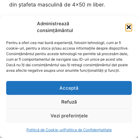
din ștafeta masculină de 4×50 m liber.
„E un concurs foarte important pentru mine,
Administrează
îmi place mai mult să înot într-un bazin lung,
consimțământul
însă e un pas foarte important. E un pas mare
în pregătirea pentru Jocurile Olimpice, pentru
Pentru a oferi cea mai bună experiență, folosim tehnologii, cum ar fi
cookie-uri, pentru a stoca și/sau accesa informațiile despre dispozitive.
că e o ocazie să ne perfecționăm întoarcerile,
Consimțământul pentru aceste tehnologii ne permite să procesăm date,
starturile, pentru că totul se întâmplă atât de
cum ar fi comportamentul de navigare sau ID-uri unice pe acest site.
Dacă nu îți dai consimțământul sau îți retragi consimțământul dat poate
repede.
avea afecte negative asupra unor anumite funcționalități și funcții.
CITEȘTE CONTINUAREA
Acceptă
PE
https://www.fanatik.ro/
Refuză
Vezi preferințele
Politică de Cookie-uri
Politica de Confidențialitate