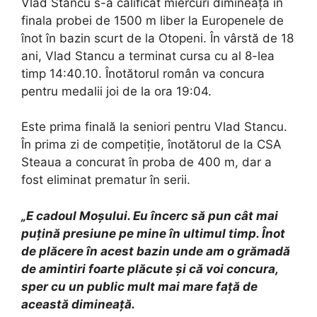
Vlad Stancu s-a calificat miercuri dimineață în
finala probei de 1500 m liber la Europenele de
înot în bazin scurt de la Otopeni. În vârstă de 18
ani, Vlad Stancu a terminat cursa cu al 8-lea
timp 14:40.10. Înotătorul român va concura
pentru medalii joi de la ora 19:04.
Este prima finală la seniori pentru Vlad Stancu.
În prima zi de competiție, înotătorul de la CSA
Steaua a concurat în proba de 400 m, dar a
fost eliminat prematur în serii.
„E cadoul Moşului. Eu încerc să pun cât mai
puţină presiune pe mine în ultimul timp. Înot
de plăcere în acest bazin unde am o grămadă
de amintiri foarte plăcute şi că voi concura,
sper cu un public mult mai mare faţă de
această dimineaţă.