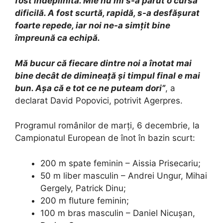
fost îndeplinită. Mie nu mi s-a părut o cursă
dificilă. A fost scurtă, rapidă, s-a desfăşurat
foarte repede, iar noi ne-a simţit bine
împreună ca echipă.
Mă bucur că fiecare dintre noi a înotat mai
bine decât de dimineaţă şi timpul final e mai
bun. Aşa că e tot ce ne puteam dori”
, a
declarat David Popovici, potrivit Agerpres.
Programul românilor de marți, 6 decembrie, la
Campionatul European de înot în bazin scurt:
200 m spate feminin – Aissia Prisecariu;
50 m liber masculin – Andrei Ungur, Mihai
Gergely, Patrick Dinu;
200 m fluture feminin;
100 m bras masculin – Daniel Nicușan,