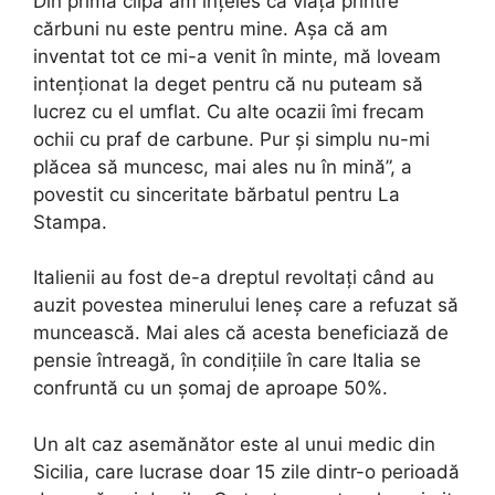
Din prima clipă am înțeles că viața printre
cărbuni nu este pentru mine. Așa că am
inventat tot ce mi-a venit în minte, mă loveam
intenționat la deget pentru că nu puteam să
lucrez cu el umflat. Cu alte ocazii îmi frecam
ochii cu praf de carbune. Pur și simplu nu-mi
plăcea să muncesc, mai ales nu în mină”, a
povestit cu sinceritate bărbatul pentru La
Stampa.
Italienii au fost de-a dreptul revoltați când au
auzit povestea minerului leneș care a refuzat să
muncească. Mai ales că acesta beneficiază de
pensie întreagă, în condițiile în care Italia se
confruntă cu un șomaj de aproape 50%.
Un alt caz asemănător este al unui medic din
Sicilia, care lucrase doar 15 zile dintr-o perioadă