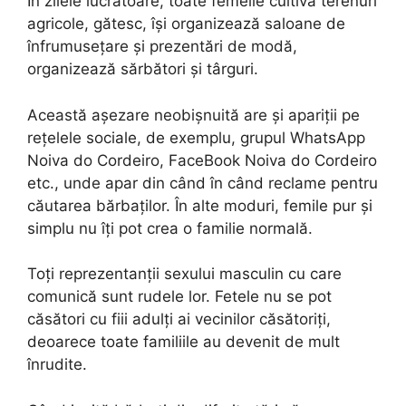
În zilele lucrătoare, toate femeile cultivă terenuri
agricole, gătesc, își organizează saloane de
înfrumusețare și prezentări de modă,
organizează sărbători și târguri.
Această așezare neobișnuită are și apariții pe
rețelele sociale, de exemplu, grupul WhatsApp
Noiva do Cordeiro, FaceBook Noiva do Cordeiro
etc., unde apar din când în când reclame pentru
căutarea bărbaților. În alte moduri, femile pur și
simplu nu îți pot crea o familie normală.
Toți reprezentanții sexului masculin cu care
comunică sunt rudele lor. Fetele nu se pot
căsători cu fiii adulți ai vecinilor căsătoriți,
deoarece toate familiile au devenit de mult
înrudite.