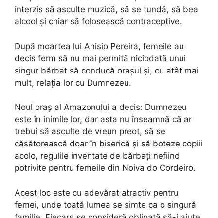
interzis să asculte muzică, să se tundă, să bea
alcool și chiar să folosească contraceptive.
După moartea lui Anisio Pereira, femeile au
decis ferm să nu mai permită niciodată unui
singur bărbat să conducă orașul și, cu atât mai
mult, relația lor cu Dumnezeu.
Noul oraș al Amazonului a decis: Dumnezeu
este în inimile lor, dar asta nu înseamnă că ar
trebui să asculte de vreun preot, să se
căsătorească doar în biserică și să boteze copiii
acolo, regulile inventate de bărbați nefiind
potrivite pentru femeile din Noiva do Cordeiro.
Acest loc este cu adevărat atractiv pentru
femei, unde toată lumea se simte ca o singură
familie. Fiecare se consideră obligată să-i ajute