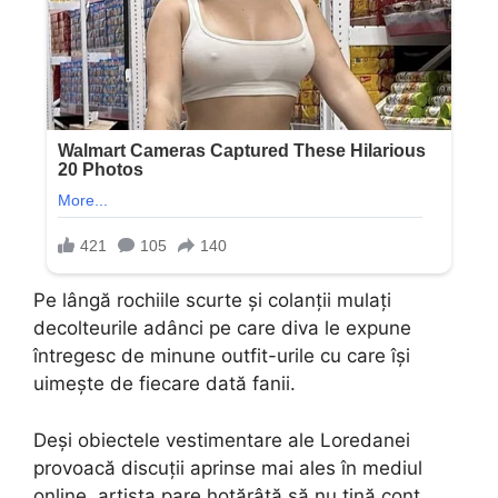
Pe lângă rochiile scurte și colanții mulați
decolteurile adânci pe care diva le expune
întregesc de minune outfit-urile cu care își
uimește de fiecare dată fanii.
Deși obiectele vestimentare ale Loredanei
provoacă discuții aprinse mai ales în mediul
online, artista pare hotărâtă să nu țină cont