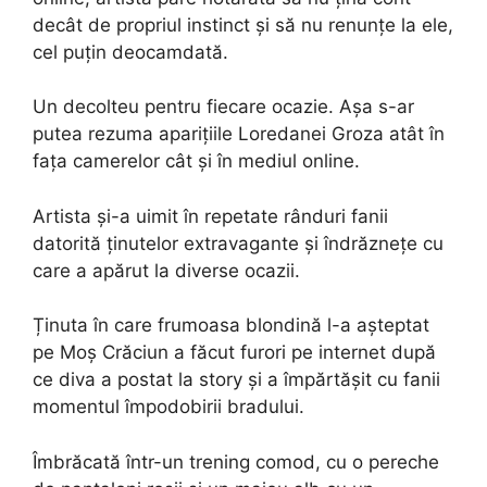
decât de propriul instinct și să nu renunțe la ele,
cel puțin deocamdată.
Un decolteu pentru fiecare ocazie. Așa s-ar
putea rezuma aparițiile Loredanei Groza atât în
fața camerelor cât și în mediul online.
Artista și-a uimit în repetate rânduri fanii
datorită ținutelor extravagante și îndrăznețe cu
care a apărut la diverse ocazii.
Ținuta în care frumoasa blondină l-a așteptat
pe Moș Crăciun a făcut furori pe internet după
ce diva a postat la story și a împărtășit cu fanii
momentul împodobirii bradului.
Îmbrăcată într-un trening comod, cu o pereche