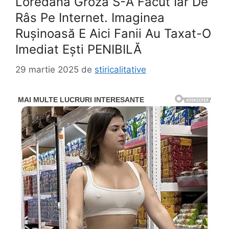
Loredana Groza S-A Făcut Iar De
Râs Pe Internet. Imaginea
Rușinoasă E Aici Fanii Au Taxat-O
Imediat Ești PENIBILĂ
29 martie 2025
de
stiricalitative