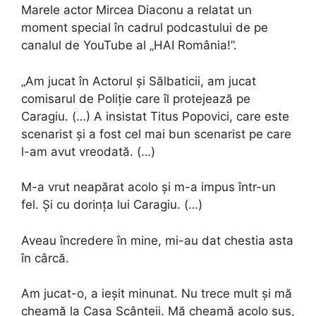
Marele actor Mircea Diaconu a relatat un
moment special în cadrul podcastului de pe
canalul de YouTube al „HAI România!”.
„Am jucat în Actorul și Sălbaticii, am jucat
comisarul de Poliție care îl protejează pe
Caragiu. (…) A insistat Titus Popovici, care este
scenarist și a fost cel mai bun scenarist pe care
l-am avut vreodată. (…)
M-a vrut neapărat acolo și m-a impus într-un
fel. Și cu dorința lui Caragiu. (…)
Aveau încredere în mine, mi-au dat chestia asta
în cârcă.
Am jucat-o, a ieșit minunat. Nu trece mult și mă
cheamă la Casa Scânteii. Mă cheamă acolo sus,