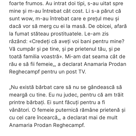
foarte frumos. Au intrat doi tipi, s-au uitat spre
mine și m-au întrebat cât cost. Li s-a părut că
sunt wow, m-au întrebat care e prețul meu și
dacă vor să merg cu ei la masă. De obicei, afară
la fumat stăteau prostituatele. Le-am zis
râzând: «Credeți că aveți voi bani pentru mine?
Vă cumpăr și pe tine, și pe prietenul tău, și pe
toată familia voastră». Mi-am dat seama cât de
rău e să fii femeie„, a declarat Anamaria Prodan
Reghecampf pentru un post TV.
„Nu există bărbat care să nu se gândească să
meargă cu tine. Eu nu judec, pentru că am trăit
printre bărbați. Ei sunt făcuți pentru a fi
vânători. O femeie puternică rămâne prietenă și
cu cel care încearcă„, a declarat mai de mult
Anamaria Prodan Reghecampf.