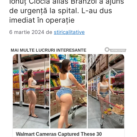
Ionuț Ciocia alias Brânzoi a ajuns
de urgență la spital. L-au dus
imediat în operație
6 martie 2024
de
stiricalitative