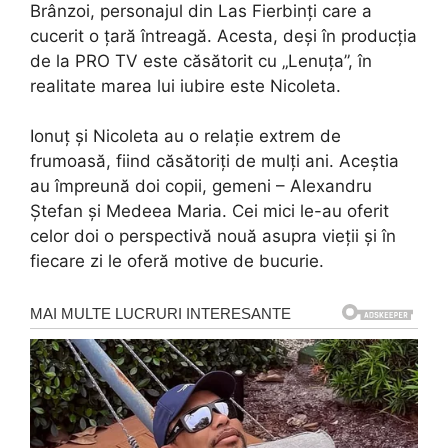
Brânzoi, personajul din Las Fierbinți care a
cucerit o țară întreagă. Acesta, deși în producția
de la PRO TV este căsătorit cu „Lenuța”, în
realitate marea lui iubire este Nicoleta.
Ionuț și Nicoleta au o relație extrem de
frumoasă, fiind căsătoriți de mulți ani. Aceștia
au împreună doi copii, gemeni – Alexandru
Ştefan şi Medeea Maria. Cei mici le-au oferit
celor doi o perspectivă nouă asupra vieții și în
fiecare zi le oferă motive de bucurie.