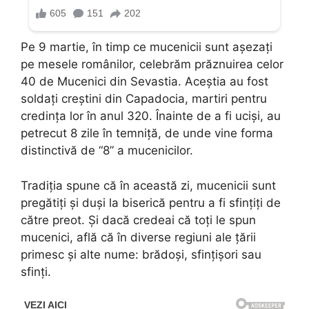
Pe 9 martie, în timp ce mucenicii sunt așezați
pe mesele românilor, celebrăm prăznuirea celor
40 de Mucenici din Sevastia. Aceștia au fost
soldați creștini din Capadocia, martiri pentru
credința lor în anul 320. Înainte de a fi uciși, au
petrecut 8 zile în temniță, de unde vine forma
distinctivă de “8” a mucenicilor.
Tradiția spune că în această zi, mucenicii sunt
pregătiți și duși la biserică pentru a fi sfințiți de
către preot. Și dacă credeai că toți le spun
mucenici, află că în diverse regiuni ale țării
primesc și alte nume: brădoși, sfințișori sau
sfinți.