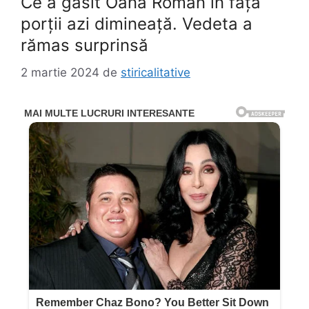
Ce a găsit Oana Roman în fața
porții azi dimineață. Vedeta a
rămas surprinsă
2 martie 2024
de
stiricalitative