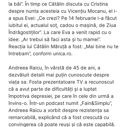
la băi”. În timp ce Cătălin discuta cu Cristina
despre nunta acesteia cu Vicențiu Mocanu, el i-
a spus Evei: „Ce crezi? Pe 14 februarie i-a făcut
iubitul ei, actualul soț, cadou o mașină, de Ziua
Îndrăgostiților”. La care Eva a venit rapid cu o
idee: „Ar trebui să faci asta și tu mamei”.
Reacția lui Cătălin Măruță a fost: „Mai bine nu te
întrebam”, conform unica.ro.
Andreea Raicu, în vârstă de 45 de ani, a
dezvăluit detalii mai puțin cunoscute despre
viața sa. Fosta prezentatoare TV a recunoscut
că a avut parte de dificultăți și a luptat
împotriva depresiei, pe care în cele din urmă a
învins-o. Într-un podcast numit „Fain&Simplu”,
Andreea Raicu a vorbit despre rezistența sa
remarcabilă, explicând că a fost crescută cu
convingerea că poate reuși și că este capabilă.