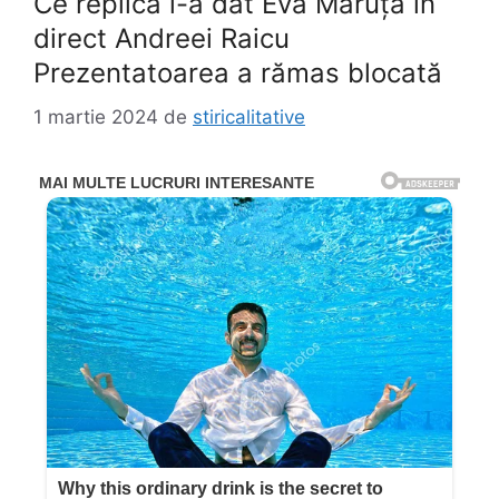
Ce replică i-a dat Eva Măruță în
direct Andreei Raicu
Prezentatoarea a rămas blocată
1 martie 2024
de
stiricalitative