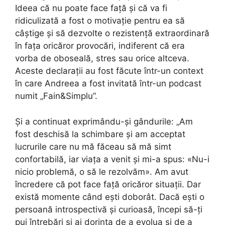
Ideea că nu poate face față și că va fi
ridiculizată a fost o motivație pentru ea să
câștige și să dezvolte o rezistență extraordinară
în fața oricăror provocări, indiferent că era
vorba de oboseală, stres sau orice altceva.
Aceste declarații au fost făcute într-un context
în care Andreea a fost invitată într-un podcast
numit „Fain&Simplu”.
Și a continuat exprimându-și gândurile: „Am
fost deschisă la schimbare și am acceptat
lucrurile care nu mă făceau să mă simt
confortabilă, iar viața a venit și mi-a spus: «Nu-i
nicio problemă, o să le rezolvăm». Am avut
încredere că pot face față oricăror situații. Dar
există momente când ești doborât. Dacă ești o
persoană introspectivă și curioasă, începi să-ți
pui întrebări și ai dorința de a evolua și de a