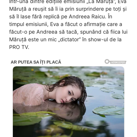
Într-una dintre edițiile emisiunii „La Măruță”, Eva
Măruță a reușit să îi ia prin surprindere pe toți și
să îl lase fără replică pe Andreea Raicu. În
timpul emisiunii, Eva a făcut o afirmație care a
făcut-o pe Andreea să tacă, spunând că fiica lui
Măruță este un mic „dictator” în show-ul de la
PRO TV.