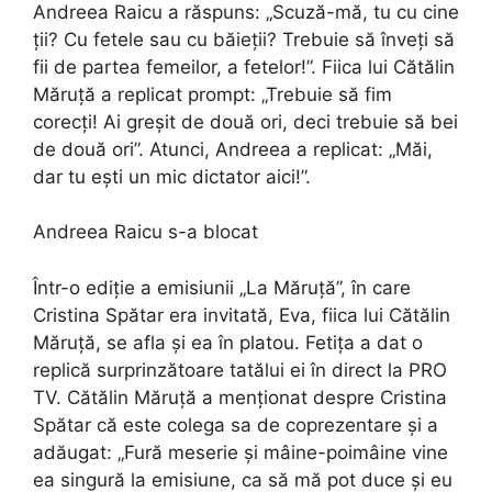
Andreea Raicu a răspuns: „Scuză-mă, tu cu cine
ții? Cu fetele sau cu băieții? Trebuie să înveți să
fii de partea femeilor, a fetelor!”. Fiica lui Cătălin
Măruță a replicat prompt: „Trebuie să fim
corecți! Ai greșit de două ori, deci trebuie să bei
de două ori”. Atunci, Andreea a replicat: „Măi,
dar tu ești un mic dictator aici!”.
Andreea Raicu s-a blocat
Într-o ediție a emisiunii „La Măruță”, în care
Cristina Spătar era invitată, Eva, fiica lui Cătălin
Măruță, se afla și ea în platou. Fetița a dat o
replică surprinzătoare tatălui ei în direct la PRO
TV. Cătălin Măruță a menționat despre Cristina
Spătar că este colega sa de coprezentare și a
adăugat: „Fură meserie și mâine-poimâine vine
ea singură la emisiune, ca să mă pot duce și eu