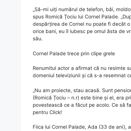
„Să-mi uiți numărul de telefon, băi, moldo
spus Romică Țociu lui Cornel Palade. „D
despărțirea de Cornel nu poate fi decât o
orice bani, eu îl iubesc pe omul ăsta de v
său.
Cornel Palade trece prin clipe grele
Renumitul actor a afirmat că nu resimte s
domeniul televiziunii și că s-a resemnat cu
„Nu am proiecte, stau acasă. Sunt pension
(Romică Țociu – n.r) este bine și el, era p
povestească ce a făcut pe acolo. Ce să f
pentru Click!
Fiica lui Cornel Palade, Ada (33 de ani),