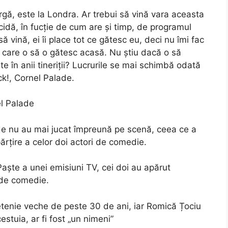
gă, este la Londra. Ar trebui să vină vara aceasta
idă, în fucție de cum are și timp, de programul
 vină, ei îi place tot ce gătesc eu, deci nu îmi fac
 care o să o gătesc acasă. Nu știu dacă o să
 în anii tineriții? Lucrurile se mai schimbă odată
ck!, Cornel Palade.
l Palade
lade nu au mai jucat împreună pe scenă, ceea ce a
ărțire a celor doi actori de comedie.
Paște a unei emisiuni TV, cei doi au apărut
 de comedie.
ietenie veche de peste 30 de ani, iar Romică Țociu
estuia, ar fi fost „un nimeni”