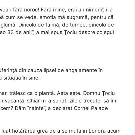
vean fără noroc! Fără mine, erai un nimeni”, i-a
upă cum se vede, emoția mă sugrumă, pentru că
 glumă. Dincolo de faimă, de turnee, dincolo de
reo 33 de ani!”, a mai spus Țociu despre colegul
uferință din cauza lipsei de angajamente în
 situația în sine.
ar, trăiesc ca o plantă. Asta este. Domnu Țociu
rin vacanță. Chiar m-a sunat, zilele trecute, să îmi
acem? Dăm înainte”, a declarat Cornel Palade
 a luat hotărârea grea de a se muta în Londra acum