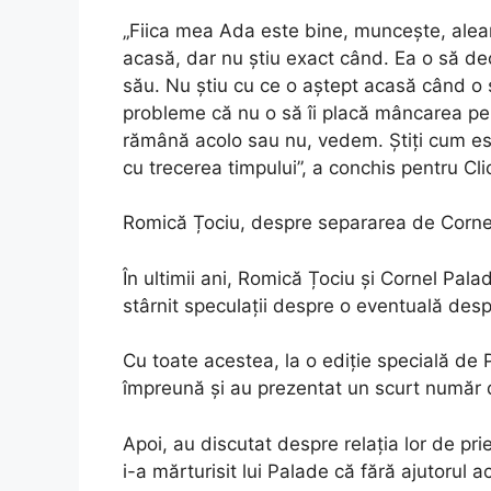
„Fiica mea Ada este bine, muncește, alear
acasă, dar nu știu exact când. Ea o să dec
său. Nu știu cu ce o aștept acasă când o să
probleme că nu o să îi placă mâncarea pe
rămână acolo sau nu, vedem. Știți cum este
cu trecerea timpului”, a conchis pentru Cli
Romică Țociu, despre separarea de Corne
În ultimii ani, Romică Țociu și Cornel Pa
stârnit speculații despre o eventuală desp
Cu toate acestea, la o ediție specială de 
împreună și au prezentat un scurt număr
Apoi, au discutat despre relația lor de pr
i-a mărturisit lui Palade că fără ajutorul ac