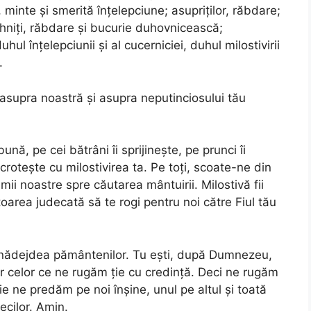
, minte și smerită înțelepciune; asupriților, răbdare;
âhniți, răbdare și bucurie duhovnicească;
uhul înțelepciunii și al cucerniciei, duhul milostivirii
.
asupra noastră și asupra neputinciosului tău
ună, pe cei bătrâni îi sprijinește, pe prunci îi
ocrotește cu milostivirea ta. Pe toți, scoate-ne din
mii noastre spre căutarea mântuirii. Milostivă fii
ătoarea judecată să te rogi pentru noi către Fiul tău
i nădejdea pământenilor. Tu ești, după Dumnezeu,
r celor ce ne rugăm ție cu credință. Deci ne rugăm
ție ne predăm pe noi înșine, unul pe altul și toată
ecilor. Amin.