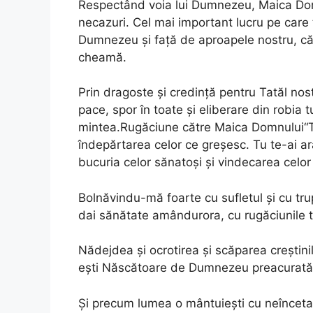
Respectând voia lui Dumnezeu, Maica Dom
necazuri. Cel mai important lucru pe care
Dumnezeu și față de aproapele nostru, căci
cheamă.
Prin dragoste și credință pentru Tatăl nos
pace, spor în toate și eliberare din robia t
mintea.Rugăciune către Maica Domnului“Tu 
îndepărtarea celor ce greșesc. Tu te-ai ară
bucuria celor sănatoși și vindecarea celor
Bolnăvindu-mă foarte cu sufletul și cu trup
dai sănătate amândurora, cu rugăciunile t
Nădejdea și ocrotirea și scăparea creștinilo
ești Născătoare de Dumnezeu preacurată
Și precum lumea o mântuiești cu neînceta