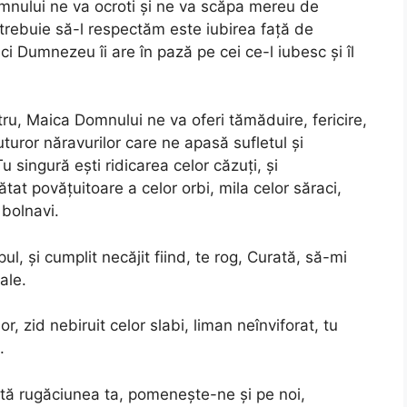
nului ne va ocroti și ne va scăpa mereu de
 trebuie să-l respectăm este iubirea față de
 Dumnezeu îi are în pază pe cei ce-l iubesc și îl
tru, Maica Domnului ne va oferi tămăduire, fericire,
uturor năravurilor care ne apasă sufletul și
singură ești ridicarea celor căzuți, și
tat povățuitoare a celor orbi, mila celor săraci,
 bolnavi.
ul, și cumplit necăjit fiind, te rog, Curată, să-mi
ale.
r, zid nebiruit celor slabi, liman neînviforat, tu
.
tă rugăciunea ta, pomenește-ne și pe noi,