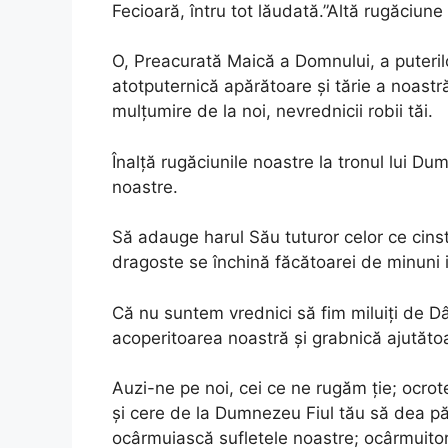
Fecioară, întru tot lăudată.”Altă rugăciun
O, Preacurată Maică a Domnului, a puteril
atotputernică apărătoare și tărie a noast
mulțumire de la noi, nevrednicii robii tăi.
Înalță rugăciunile noastre la tronul lui Dum
noastre.
Să adauge harul Său tuturor celor ce cinst
dragoste se închină făcătoarei de minuni i
Că nu suntem vrednici să fim miluiți de Dâ
acoperitoarea noastră și grabnică ajutăto
Auzi-ne pe noi, cei ce ne rugăm ție; ocro
și cere de la Dumnezeu Fiul tău să dea păst
ocârmuiască sufletele noastre; ocârmuitoril