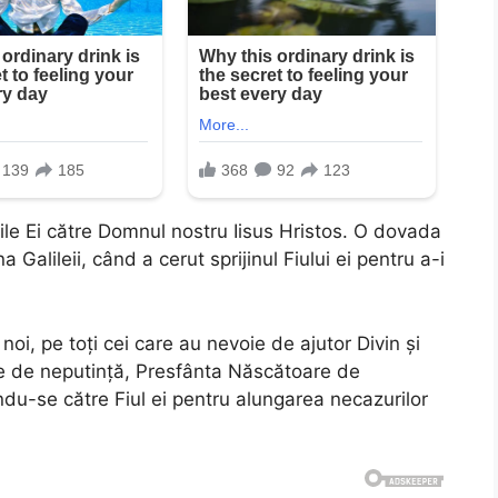
nile Ei către Domnul nostru Iisus Hristos. O dovada
 Galileii, când a cerut sprijinul Fiului ei pentru a-i
noi, pe toți cei care au nevoie de ajutor Divin și
e de neputință, Presfânta Născătoare de
ndu-se către Fiul ei pentru alungarea necazurilor