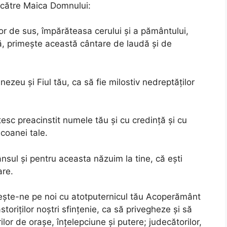
e către Maica Domnului:
or de sus, împărăteasa cerului și a pământului,
ră, primește această cântare de laudă și de
nezeu și Fiul tău, ca să fie milostiv nedreptăților
esc preacinstit numele tău și cu credință și cu
coanei tale.
nsul și pentru aceasta năzuim la tine, că ești
are.
tește-ne pe noi cu atotputernicul tău Acoperământ
oriților noștri sfințenie, ca să privegheze și să
or de orașe, înțelepciune și putere; judecătorilor,