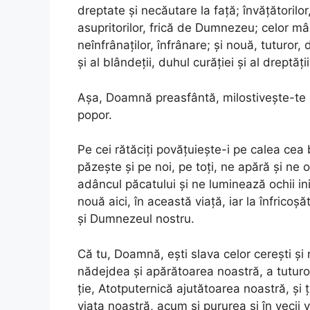
dreptate și necăutare la față; învățătorilor
asupritorilor, frică de Dumnezeu; celor m
neînfrânaților, înfrânare; și nouă, tuturor, d
și al blândeții, duhul curăției și al dreptății
Așa, Doamnă preasfântă, milostivește-te 
popor.
Pe cei rătăciți povățuiește-i pe calea cea b
păzește și pe noi, pe toți, ne apără și ne 
adâncul păcatului și ne luminează ochii ini
nouă aici, în această viață, iar la înfricoș
și Dumnezeul nostru.
Că tu, Doamnă, ești slava celor cerești ș
nădejdea și apărătoarea noastră, a tuturo
ție, Atotputernică ajutătoarea noastră, și 
viața noastră, acum și pururea și în vecii v