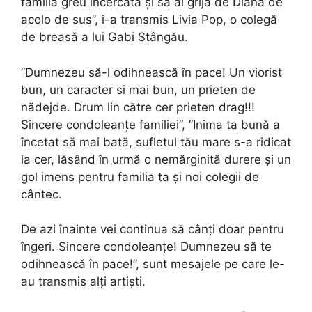
familia greu încercată și să ai grijă de Diana de
acolo de sus”, i-a transmis Livia Pop, o colegă
de breasă a lui Gabi Stângău.
”Dumnezeu să-l odihnească în pace! Un viorist
bun, un caracter si mai bun, un prieten de
nădejde. Drum lin către cer prieten drag!!!
Sincere condoleanțe familiei”, ”Inima ta bună a
încetat să mai bată, sufletul tău mare s-a ridicat
la cer, lăsând în urmă o nemărginită durere şi un
gol imens pentru familia ta și noi colegii de
cântec.
De azi înainte vei continua să cânţi doar pentru
îngeri. Sincere condoleanțe! Dumnezeu să te
odihnească în pace!”, sunt mesajele pe care le-
au transmis alți artiști.