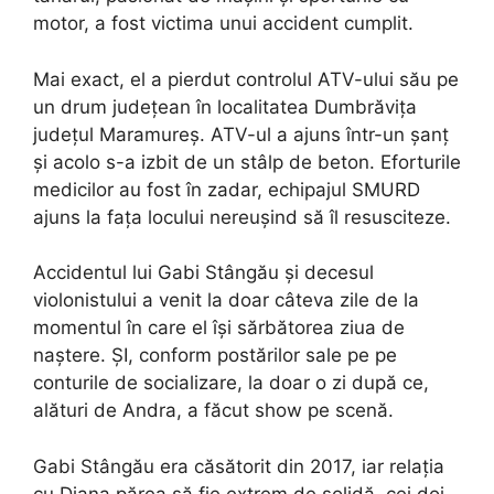
motor, a fost victima unui accident cumplit.
Mai exact, el a pierdut controlul ATV-ului său pe
un drum județean în localitatea Dumbrăvița
județul Maramureș. ATV-ul a ajuns într-un șanț
și acolo s-a izbit de un stâlp de beton. Eforturile
medicilor au fost în zadar, echipajul SMURD
ajuns la fața locului nereușind să îl resusciteze.
Accidentul lui Gabi Stângău și decesul
violonistului a venit la doar câteva zile de la
momentul în care el își sărbătorea ziua de
naștere. ȘI, conform postărilor sale pe pe
conturile de socializare, la doar o zi după ce,
alături de Andra, a făcut show pe scenă.
Gabi Stângău era căsătorit din 2017, iar relația
cu Diana părea să fie extrem de solidă, cei doi