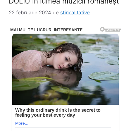
DOLIU în lumea muzicii româneșt
22 februarie 2024
de
stiricalitative