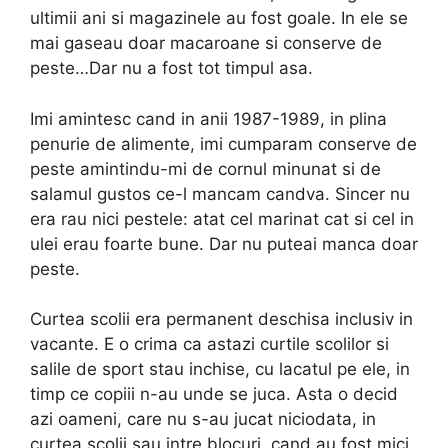
ultimii ani si magazinele au fost goale. In ele se
mai gaseau doar macaroane si conserve de
peste…Dar nu a fost tot timpul asa.
Imi amintesc cand in anii 1987-1989, in plina
penurie de alimente, imi cumparam conserve de
peste amintindu-mi de cornul minunat si de
salamul gustos ce-l mancam candva. Sincer nu
era rau nici pestele: atat cel marinat cat si cel in
ulei erau foarte bune. Dar nu puteai manca doar
peste.
Curtea scolii era permanent deschisa inclusiv in
vacante. E o crima ca astazi curtile scolilor si
salile de sport stau inchise, cu lacatul pe ele, in
timp ce copiii n-au unde se juca. Asta o decid
azi oameni, care nu s-au jucat niciodata, in
curtea scolii sau intre blocuri, cand au fost mici.