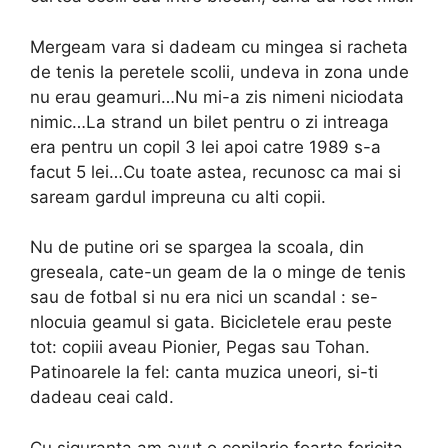
Mergeam vara si dadeam cu mingea si racheta
de tenis la peretele scolii, undeva in zona unde
nu erau geamuri…Nu mi-a zis nimeni niciodata
nimic…La strand un bilet pentru o zi intreaga
era pentru un copil 3 lei apoi catre 1989 s-a
facut 5 lei…Cu toate astea, recunosc ca mai si
saream gardul impreuna cu alti copii.
Nu de putine ori se spargea la scoala, din
greseala, cate-un geam de la o minge de tenis
sau de fotbal si nu era nici un scandal : se-
nlocuia geamul si gata. Bicicletele erau peste
tot: copiii aveau Pionier, Pegas sau Tohan.
Patinoarele la fel: canta muzica uneori, si-ti
dadeau ceai cald.
Cu siguranta am avut o copilarie foarte fericita