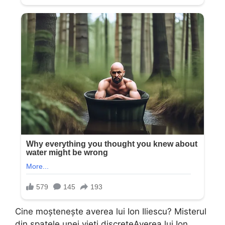
Cine moşteneşte averea lui Ion Iliescu? Misterul
din spatele unei vieţi discreteAverea lui Ion