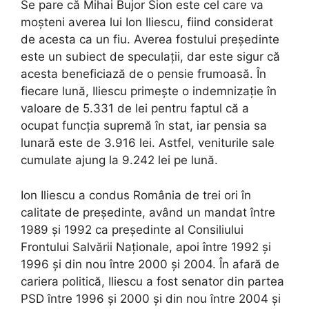
Se pare că Mihai Bujor Sion este cel care va
moșteni averea lui Ion Iliescu, fiind considerat
de acesta ca un fiu. Averea fostului președinte
este un subiect de speculații, dar este sigur că
acesta beneficiază de o pensie frumoasă. În
fiecare lună, Iliescu primește o indemnizație în
valoare de 5.331 de lei pentru faptul că a
ocupat funcția supremă în stat, iar pensia sa
lunară este de 3.916 lei. Astfel, veniturile sale
cumulate ajung la 9.242 lei pe lună.
Ion Iliescu a condus România de trei ori în
calitate de președinte, având un mandat între
1989 și 1992 ca președinte al Consiliului
Frontului Salvării Naționale, apoi între 1992 și
1996 și din nou între 2000 și 2004. În afară de
cariera politică, Iliescu a fost senator din partea
PSD între 1996 și 2000 și din nou între 2004 și