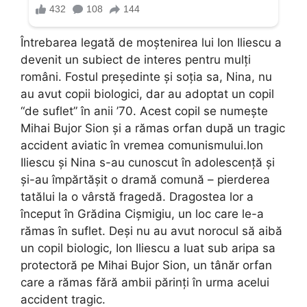
Întrebarea legată de moștenirea lui Ion Iliescu a
devenit un subiect de interes pentru mulți
români. Fostul președinte și soția sa, Nina, nu
au avut copii biologici, dar au adoptat un copil
“de suflet” în anii ’70. Acest copil se numește
Mihai Bujor Sion și a rămas orfan după un tragic
accident aviatic în vremea comunismului.Ion
Iliescu și Nina s-au cunoscut în adolescență și
și-au împărtășit o dramă comună – pierderea
tatălui la o vârstă fragedă. Dragostea lor a
început în Grădina Cișmigiu, un loc care le-a
rămas în suflet. Deși nu au avut norocul să aibă
un copil biologic, Ion Iliescu a luat sub aripa sa
protectoră pe Mihai Bujor Sion, un tânăr orfan
care a rămas fără ambii părinți în urma acelui
accident tragic.