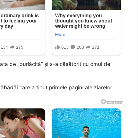
ţa de „burlăciţă” şi s-a căsătorit cu omul de
bădăi care a ţinut primele pagini ale ziarelor.