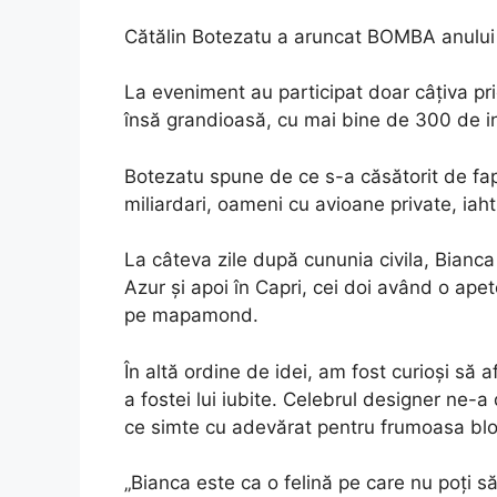
Cătălin Botezatu a aruncat BOMBA anului
La eveniment au participat doar câţiva pri
însă grandioasă, cu mai bine de 300 de inv
Botezatu spune de ce s-a căsătorit de fap
miliardari, oameni cu avioane private, iaht
La câteva zile după cununia civila, Bianca
Azur şi apoi în Capri, cei doi având o apet
pe mapamond.
În altă ordine de idei, am fost curioşi să
a fostei lui iubite. Celebrul designer ne-a
ce simte cu adevărat pentru frumoasa bl
„Bianca este ca o felină pe care nu poţi să