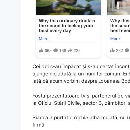
Cei doi s-au împăcat şi s-au certat înconti
ajunge niciodată la un numitor comun. Ei b
iată că acum vorbim despre „doamna Bodi
Fosta prezentatoare tv şi partenerul de v
la Oficiul Stării Civile, sector 3, zâmbitori
Bianca a purtat o rochie albă mulată, cu
firmă.