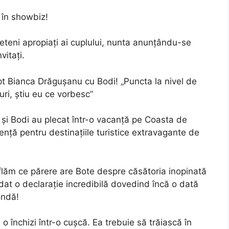
 în showbiz!
eteni apropiaţi ai cuplului, nunta anunţându-se
itaţi.
t Bianca Drăguşanu cu Bodi! „Puncta la nivel de
uri, ştiu eu ce vorbesc”
 şi Bodi au plecat într-o vacanţă pe Coasta de
enţă pentru destinaţiile turistice extravagante de
 aflăm ce părere are Bote despre căsătoria inopinată
 dat o declaraţie incredibilă dovedind încă o dată
ondă!
 o închizi într-o cuşcă. Ea trebuie să trăiască în