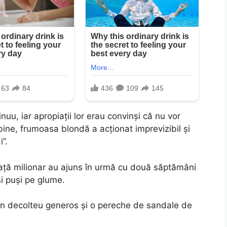
nuu, iar apropiaţii lor erau convinşi că nu vor
ine, frumoasa blondă a acţionat imprevizibil şi
”.
iaţă milionar au ajuns în urmă cu două săptămâni
 şi puşi pe glume.
 un decolteu generos şi o pereche de sandale de