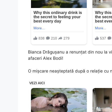
Bianca Drăguşanu a renunţat din nou la via
afaceri Alex Bodi!
O mişcare neaşteptată după o relaţie cu nă