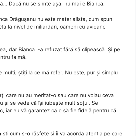
tată… Dacă nu se simte aşa, nu mai e Bianca.
ianca Drăguşanu nu este materialista, cum spun
ncta la nivel de miliardari, oameni cu avioane
u ea, dar Bianca i-a refuzat fără să clipească. Şi pe
ntru faimă.
mulţi, ştiţi la ce mă refer. Nu este, pur şi simplu
aţi care nu au meritat-o sau care nu voiau ceva
u şi se vede că îşi iubeşte mult soţul. Se
ic, iar eu vă garantez că o să fie fidelă pentru că
a şti cum s-o răsfeţe şi îi va acorda atenţia pe care