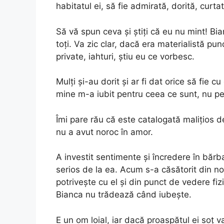
habitatul ei, să fie admirată, dorită, cur
Să vă spun ceva şi ştiţi că eu nu mint! B
toţi. Va zic clar, dacă era materialistă pu
private, iahturi, ştiu eu ce vorbesc.
Mulţi şi-au dorit şi ar fi dat orice să fie c
mine m-a iubit pentru ceea ce sunt, nu pe
Îmi pare rău că este catalogată maliţios de 
nu a avut noroc în amor.
A investit sentimente şi încredere în bărb
serios de la ea. Acum s-a căsătorit din no
potriveşte cu el şi din punct de vedere fiz
Bianca nu trădează când iubeşte.
E un om loial, iar dacă proaspătul ei soţ v