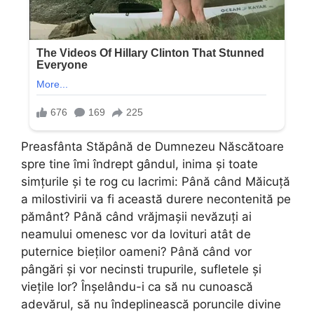
Preasfânta Stăpână de Dumnezeu Născătoare
spre tine îmi îndrept gândul, inima și toate
simțurile și te rog cu lacrimi: Până când Măicuță
a milostivirii va fi această durere necontenită pe
pământ? Până când vrăjmașii nevăzuți ai
neamului omenesc vor da lovituri atât de
puternice bieților oameni? Până când vor
pângări și vor necinsti trupurile, sufletele și
viețile lor? Înșelându-i ca să nu cunoască
adevărul, să nu îndeplinească poruncile divine