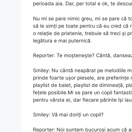
perioada aia. Dar, per total e ok, te descur
Nu mi se pare nimic greu, mi se pare că tot
să le simți pe toate pentru că eu cred că re
o relație de prietenie, trebuie să treci și p
legătura e mai puternică.
Reporter: Te moștenește? Cântă, dansea
Smiley: Nu cântă neapărat pe melodiile me
prinde foarte ușor piesele, are preferințe 
playlist de balet, playlist de dimineață, 
fețele posibile.Mi se pare un copil fantas
pentru vârsta ei, dar fiecare părinte își lau
Smiley: Vă mai doriți un copil?
Reporter: Noi suntem bucuroși acum că a