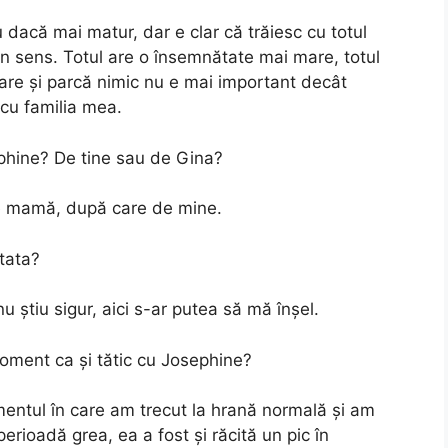
dacă mai matur, dar e clar că trăiesc cu totul
e un sens. Totul are o însemnătate mai mare, totul
are și parcă nimic nu e mai important decât
 cu familia mea.
phine? De tine sau de Gina?
 de mamă, după care de mine.
tata?
u știu sigur, aici s-ar putea să mă înșel.
moment ca și tătic cu Josephine?
entul în care am trecut la hrană normală și am
perioadă grea, ea a fost și răcită un pic în