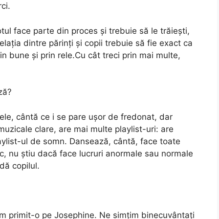
ci.
ul face parte din proces și trebuie să le trăiești,
lația dintre părinți și copii trebuie să fie exact ca
rin bune și prin rele.Cu cât treci prin mai multe,
ză?
le, cântă ce i se pare ușor de fredonat, dar
muzicale clare, are mai multe playlist-uri: are
playlist-ul de somn. Dansează, cântă, face toate
tic, nu știu dacă face lucruri anormale sau normale
dă copilul.
m primit-o pe Josephine. Ne simțim binecuvântați