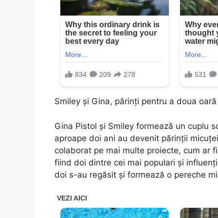
Smiley și Gina, părinți pentru a doua oară
Gina Pistol și Smiley formează un cuplu so
aproape doi ani au devenit părinții micuțe
colaborat pe mai multe proiecte, cum ar fi
fiind doi dintre cei mai populari și influenț
doi s-au regăsit și formează o pereche m