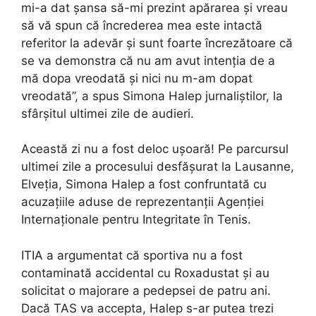
mi-a dat șansa să-mi prezint apărarea și vreau
să vă spun că încrederea mea este intactă
referitor la adevăr și sunt foarte încrezătoare că
se va demonstra că nu am avut intenția de a
mă dopa vreodată și nici nu m-am dopat
vreodată”, a spus Simona Halep jurnaliștilor, la
sfârșitul ultimei zile de audieri.
Această zi nu a fost deloc ușoară! Pe parcursul
ultimei zile a procesului desfășurat la Lausanne,
Elveția, Simona Halep a fost confruntată cu
acuzațiile aduse de reprezentanții Agenției
Internaționale pentru Integritate în Tenis.
ITIA a argumentat că sportiva nu a fost
contaminată accidental cu Roxadustat și au
solicitat o majorare a pedepsei de patru ani.
Dacă TAS va accepta, Halep s-ar putea trezi