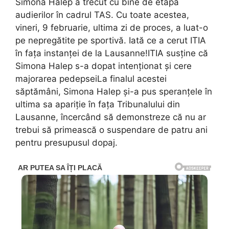
Simona Halep a trecut cu bine de etapa
audierilor în cadrul TAS. Cu toate acestea,
vineri, 9 februarie, ultima zi de proces, a luat-o
pe nepregătite pe sportivă. Iată ce a cerut ITIA
în fața instanței de la Lausanne!ITIA susține că
Simona Halep s-a dopat intenționat și cere
majorarea pedepseiLa finalul acestei
săptămâni, Simona Halep și-a pus speranțele în
ultima sa apariție în fața Tribunalului din
Lausanne, încercând să demonstreze că nu ar
trebui să primească o suspendare de patru ani
pentru presupusul dopaj.