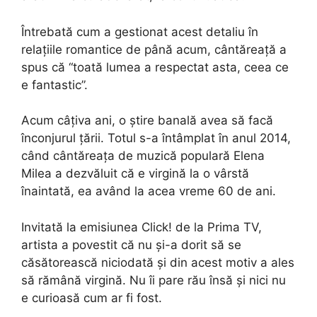
Întrebată cum a gestionat acest detaliu în
relațiile romantice de până acum, cântăreață a
spus că “toată lumea a respectat asta, ceea ce
e fantastic”.
Acum câțiva ani, o știre banală avea să facă
înconjurul țării. Totul s-a întâmplat în anul 2014,
când cântăreaţa de muzică populară Elena
Milea a dezvăluit că e virgină la o vârstă
înaintată, ea având la acea vreme 60 de ani.
Invitată la emisiunea Click! de la Prima TV,
artista a povestit că nu şi-a dorit să se
căsătorească niciodată şi din acest motiv a ales
să rămână virgină. Nu îi pare rău însă şi nici nu
e curioasă cum ar fi fost.