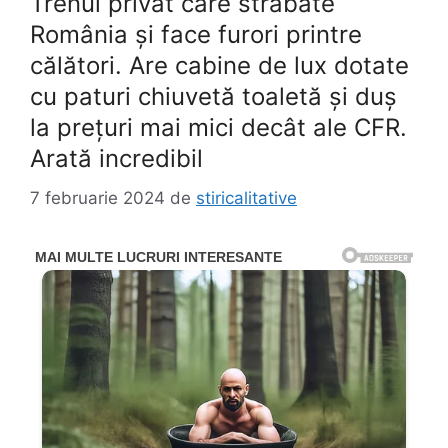
Trenul privat care străbate
România și face furori printre
călători. Are cabine de lux dotate
cu paturi chiuvetă toaletă şi duş
la prețuri mai mici decât ale CFR.
Arată incredibil
7 februarie 2024
de
stiricalitative