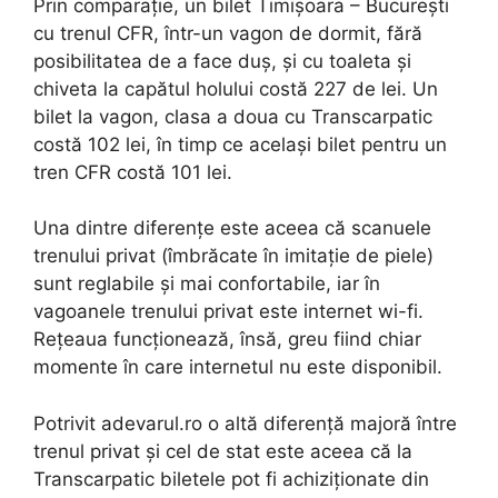
Prin comparaţie, un bilet Timişoara – Bucureşti
cu trenul CFR, într-un vagon de dormit, fără
posibilitatea de a face duş, şi cu toaleta şi
chiveta la capătul holului costă 227 de lei. Un
bilet la vagon, clasa a doua cu Transcarpatic
costă 102 lei, în timp ce acelaşi bilet pentru un
tren CFR costă 101 lei.
Una dintre diferenţe este aceea că scanuele
trenului privat (îmbrăcate în imitaţie de piele)
sunt reglabile şi mai confortabile, iar în
vagoanele trenului privat este internet wi-fi.
Reţeaua funcţionează, însă, greu fiind chiar
momente în care internetul nu este disponibil.
Potrivit adevarul.ro o altă diferenţă majoră între
trenul privat şi cel de stat este aceea că la
Transcarpatic biletele pot fi achiziţionate din