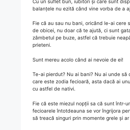
Cu un suflet bun, iubitori și care sunt disp
balanțele nu ezită când vine vorba de a ajut
Fie că au sau nu bani, oricând le-ai cere su
de obicei, nu doar că te ajută, ci sunt gat
zâmbetul pe buze, astfel că trebuie neapăr
prieteni.
Sunt mereu acolo când ai nevoie de ei!
Te-ai pierdut? Nu ai bani? Nu ai unde să 
care este zodia fecioară, asta dacă ai unul
cu astfel de nativi.
Fie că este miezul nopții sa că sunt într
fecioarele întotdeauna se vor îngrijora pent
să treacă singuri prin momente grele și ar f