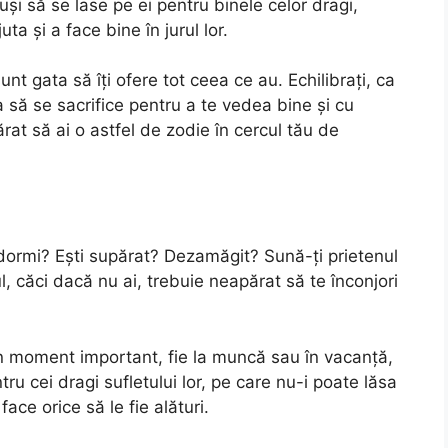
uși să se lase pe ei pentru binele celor dragi,
a și a face bine în jurul lor.
nt gata să îți ofere tot ceea ce au. Echilibrați, ca
a să se sacrifice pentru a te vedea bine și cu
at să ai o astfel de zodie în cercul tău de
dormi? Ești supărat? Dezamăgit? Sună-ți prietenul
, căci dacă nu ai, trebuie neapărat să te înconjori
-un moment important, fie la muncă sau în vacanță,
ru cei dragi sufletului lor, pe care nu-i poate lăsa
ace orice să le fie alături.