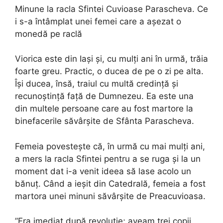
Minune la racla Sfintei Cuvioase Parascheva. Ce
i s-a întâmplat unei femei care a aşezat o
monedă pe raclă
Viorica este din Iaşi şi, cu mulţi ani în urmă, trăia
foarte greu. Practic, o ducea de pe o zi pe alta.
Îşi ducea, însă, traiul cu multă credinţă şi
recunoştinţă faţă de Dumnezeu. Ea este una
din multele persoane care au fost martore la
binefacerile săvârșite de Sfânta Parascheva.
Femeia povestește că, în urmă cu mai mulți ani,
a mers la racla Sfintei pentru a se ruga și la un
moment dat i-a venit ideea să lase acolo un
bănuț. Când a ieșit din Catedrală, femeia a fost
martora unei minuni săvârşite de Preacuvioasa.
”Era imediat după revoluţie; aveam trei copii