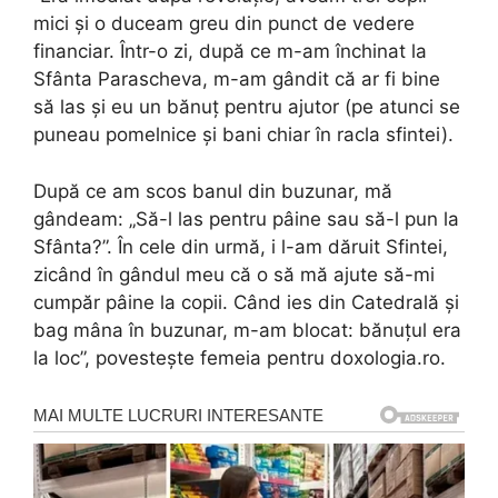
mici şi o duceam greu din punct de vedere
financiar. Într-o zi, după ce m-am închinat la
Sfânta Parascheva, m-am gândit că ar fi bine
să las şi eu un bănuţ pentru ajutor (pe atunci se
puneau pomelnice şi bani chiar în racla sfintei).
După ce am scos banul din buzunar, mă
gândeam: „Să-l las pentru pâine sau să-l pun la
Sfânta?”. În cele din urmă, i l-am dăruit Sfintei,
zicând în gândul meu că o să mă ajute să-mi
cumpăr pâine la copii. Când ies din Catedrală şi
bag mâna în buzunar, m-am blocat: bănuţul era
la loc”, povestește femeia pentru doxologia.ro.