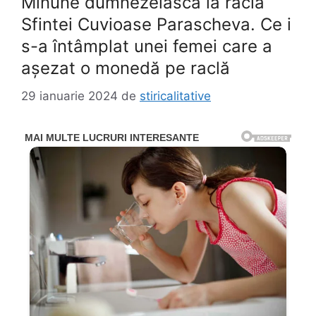
Minune dumnezeiască la racla
Sfintei Cuvioase Parascheva. Ce i
s-a întâmplat unei femei care a
aşezat o monedă pe raclă
29 ianuarie 2024
de
stiricalitative