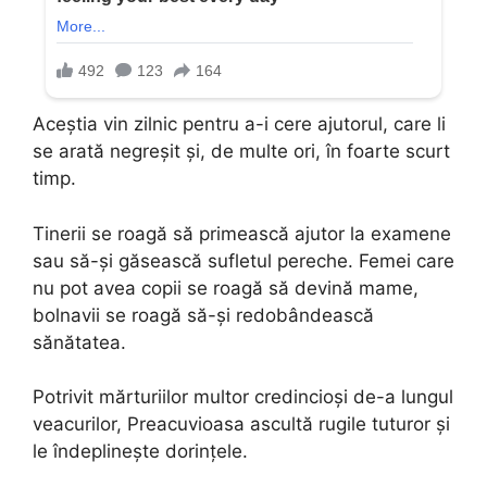
Aceştia vin zilnic pentru a-i cere ajutorul, care li
se arată negreşit şi, de multe ori, în foarte scurt
timp.
Tinerii se roagă să primească ajutor la examene
sau să-şi găsească sufletul pereche. Femei care
nu pot avea copii se roagă să devină mame,
bolnavii se roagă să-şi redobândească
sănătatea.
Potrivit mărturiilor multor credincioşi de-a lungul
veacurilor, Preacuvioasa ascultă rugile tuturor şi
le îndeplineşte dorinţele.