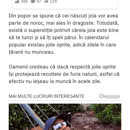
Din popor se spune că cei născuți joia vor avea
parte de noroc, mai ales în dragoste. Totodată,
există o superstiție potrivit căreia joia este bine
să te tunzi și să îți speli părul. În calendarul
popular existau joile oprite, adică zilele în care
ţăranii nu munceau.
Oamenii credeau că dacă respectă joile oprite
îşi protejează recoltele de furia naturii, astfel că
efectiv nu ieșeau la muncă în acele zile.