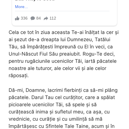
Cela ce tot în ziua aceasta Te-ai înălţat la cer şi
ai şezut de-a dreapta lui Dumnezeu, Tatălui
Tău, să împărăţesti împreună cu El în veci, ca
Unul-Născut Fiul Său preaiubit. Rogu-Te deci,
pentru rugăciunile ucenicilor Tăi, iartă păcatele
noastre ale tuturor, ale celor vii şi ale celor
răposaţi.
Dă-mi, Doamne, lacrimi fierbinţi ca să-mi plâng
păcatele. Darul Tau cel curăţitor, care a spălat
picioarele ucenicilor Tăi, să spele şi să
curăţească inima şi sufletul meu, ca aşa, cu
vrednicie, cu curăţie şi cu umilinţă să mă
împărtăşesc cu Sfintele Tale Taine, acum şi în