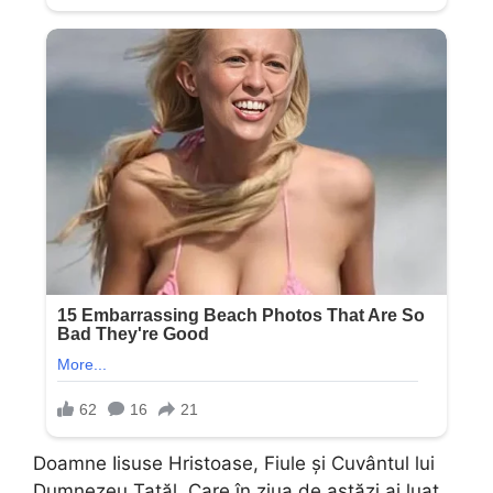
Doamne Iisuse Hristoase, Fiule şi Cuvântul lui
Dumnezeu Tatăl, Care în ziua de astăzi ai luat