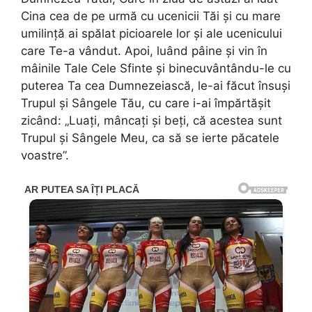
Cina cea de pe urmă cu ucenicii Tăi şi cu mare
umilinţă ai spălat picioarele lor şi ale ucenicului
care Te-a vândut. Apoi, luând pâine şi vin în
mâinile Tale Cele Sfinte şi binecuvântându-le cu
puterea Ta cea Dumnezeiască, le-ai făcut însuşi
Trupul şi Sângele Tău, cu care i-ai împărtăşit
zicând: „Luaţi, mâncaţi şi beţi, că acestea sunt
Trupul şi Sângele Meu, ca să se ierte păcatele
voastre”.