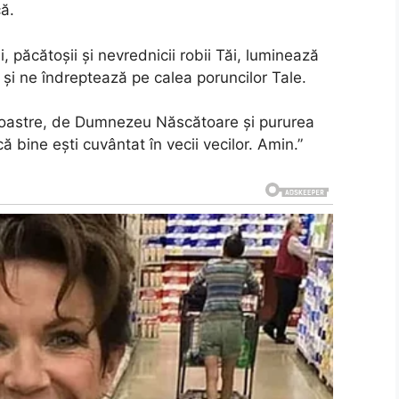
că.
 păcătoșii și nevrednicii robii Tăi, luminează
și ne îndreptează pe calea poruncilor Tale.
 noastre, de Dumnezeu Născătoare și pururea
 că bine ești cuvântat în vecii vecilor. Amin.”