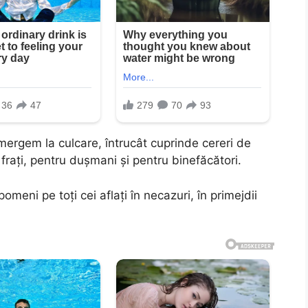
mergem la culcare, întrucât cuprinde cereri de
i frați, pentru dușmani și pentru binefăcători.
eni pe toți cei aflați în necazuri, în primejdii