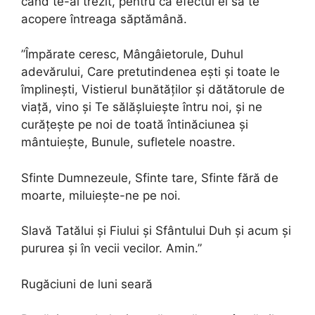
când te-ai trezit, pentru ca efectul ei să te
acopere întreaga săptămână.
”Împărate ceresc, Mângâieto­rule, Duhul
adevărului, Care pretutindenea ești și toate le
îm­plinești, Vistierul bunătăților și dătătorule de
viață, vino și Te sălășluiește întru noi, și ne
curățește pe noi de toată întinăciunea și
mântuiește, Bunule, sufletele noastre.
Sfinte Dumnezeule, Sfinte tare, Sfinte fără de
moarte, miluiește-ne pe noi.
Slavă Tatălui și Fiului și Sfântului Duh și acum și
pururea și în vecii vecilor. Amin.”
Rugăciuni de luni seară