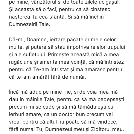
pe mine, vânzătorul și de toate zilele ucigașul.
Și aceasta să o faci, pentru ca să cinstesc
nașterea Ta cea sfântă. Și să mă închin
Dumnezeirii Tale.
Dă-mi, Doamne, iertare păcatelor mele celor
multe, și putere să stau împotriva relelor trupului
și ale sufletului. Primește această mică a mea
rugăciune și smerita mea voință, că mă întristez
pentru că Te-am întristat și mă amărăsc pentru
că te-am amărât fără de număr.
Încă mă aduc pe mine Ție, și de voia mea mă
dau în mâinile Tale, pentru ca să mă pedepsești
precum mi se cade și să mă tămăduiești cu
ierburi amare, ca un doctor bun precum vei
vrea, pentru că altul nu poate să mă vindece,
fără numai Tu, Dumnezeul meu și Ziditorul meu.