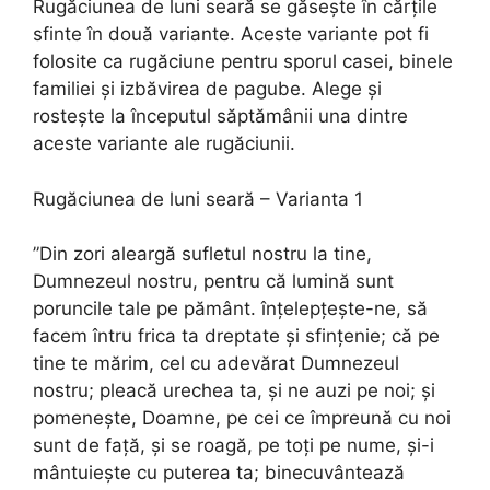
Rugăciunea de luni seară se găsește în cărțile
sfinte în două variante. Aceste variante pot fi
folosite ca rugăciune pentru sporul casei, binele
familiei și izbăvirea de pagube. Alege și
rostește la începutul săptămânii una dintre
aceste variante ale rugăciunii.
Rugăciunea de luni seară – Varianta 1
”Din zori aleargă sufletul nostru la tine,
Dumnezeul nostru, pentru că lumină sunt
poruncile tale pe pământ. înţelepţeşte-ne, să
facem întru frica ta dreptate şi sfinţenie; că pe
tine te mărim, cel cu adevărat Dumne­zeul
nostru; pleacă urechea ta, şi ne auzi pe noi; şi
pomeneşte, Doamne, pe cei ce împreună cu noi
sunt de faţă, şi se roagă, pe toţi pe nume, şi-i
mântuieşte cu puterea ta; binecuvântează