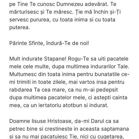
pe Tine Te cunosc Dumnezeu adevărat. Te
mărturisesc și Te măresc. Ție mă închin și-Ți
servesc pururea, cu toata inima si cu toata
puterea.
Părinte Sfinte, îndură-Te de noi!
Mult indurate Stapane! Rogu-Te sa uiti pacatele
mele cele multe, dupa multimea indurarilor Tale.
Multumesc din toata inima pentru bunatatile ce-
mi trimiti in toate zilele, mai vartos insa pentru
rabdarea Ta cea mare, ca nu m-ai pedepsit
dupa multimea pacatelor mele, ci astepti cainta
mea, ca un iertatoriu atotbun si indurat.
Doamne Iisuse Hristoase, da-mi Darul ca sa
petrec bine si crestineste in aceasta saptamana
si sa nu mai pacatuiesc Tie, nici cu cugetarea,