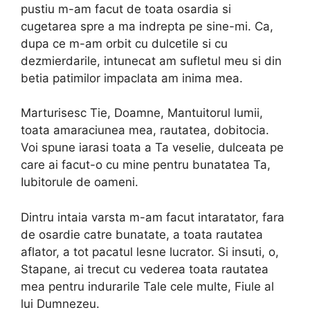
pustiu m-am facut de toata osardia si
cugetarea spre a ma indrepta pe sine-mi. Ca,
dupa ce m-am orbit cu dulcetile si cu
dezmierdarile, intunecat am sufletul meu si din
betia patimilor impaclata am inima mea.
Marturisesc Tie, Doamne, Mantuitorul lumii,
toata amaraciunea mea, rautatea, dobitocia.
Voi spune iarasi toata a Ta veselie, dulceata pe
care ai facut-o cu mine pentru bunatatea Ta,
Iubitorule de oameni.
Dintru intaia varsta m-am facut intaratator, fara
de osardie catre bunatate, a toata rautatea
aflator, a tot pacatul lesne lucrator. Si insuti, o,
Stapane, ai trecut cu vederea toata rautatea
mea pentru indurarile Tale cele multe, Fiule al
lui Dumnezeu.