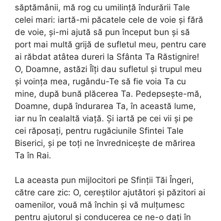
săptămânii, mă rog cu umilinţă îndurării Tale
celei mari: iartă-mi păcatele cele de voie şi fără
de voie, şi-mi ajută să pun început bun şi să
port mai multă grijă de sufletul meu, pentru care
ai răbdat atâtea dureri la Sfânta Ta Răstignire!
O, Doamne, astăzi Îîţi dau sufletul şi trupul meu
şi voinţa mea, rugându-Te să fie voia Ta cu
mine, după bună plăcerea Ta. Pedepseşte-mă,
Doamne, după îndurarea Ta, în această lume,
iar nu în cealaltă viaţă. Şi iartă pe cei vii şi pe
cei răposaţi, pentru rugăciunile Sfintei Tale
Biserici, şi pe toți ne învredniceşte de mărirea
Ta în Rai.
La aceasta pun mijlocitori pe Sfinţii Tăi Îngeri,
către care zic: O, cereştilor ajutători şi păzitori ai
oamenilor, vouă mă închin şi vă mulţumesc
pentru ajutorul şi conducerea ce ne-o daţi în