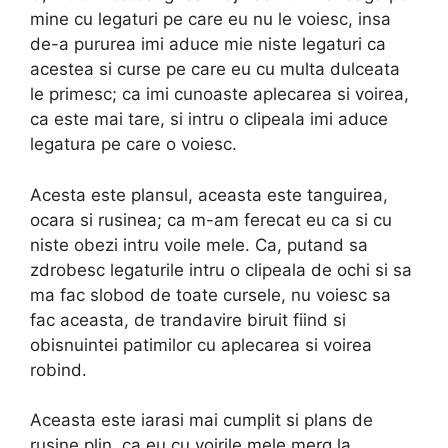
mine cu legaturi pe care eu nu le voiesc, insa
de-a pururea imi aduce mie niste legaturi ca
acestea si curse pe care eu cu multa dulceata
le primesc; ca imi cunoaste aplecarea si voirea,
ca este mai tare, si intru o clipeala imi aduce
legatura pe care o voiesc.
Acesta este plansul, aceasta este tanguirea,
ocara si rusinea; ca m-am ferecat eu ca si cu
niste obezi intru voile mele. Ca, putand sa
zdrobesc legaturile intru o clipeala de ochi si sa
ma fac slobod de toate cursele, nu voiesc sa
fac aceasta, de trandavire biruit fiind si
obisnuintei patimilor cu aplecarea si voirea
robind.
Aceasta este iarasi mai cumplit si plans de
rusine plin, ca eu cu voirile mele merg la