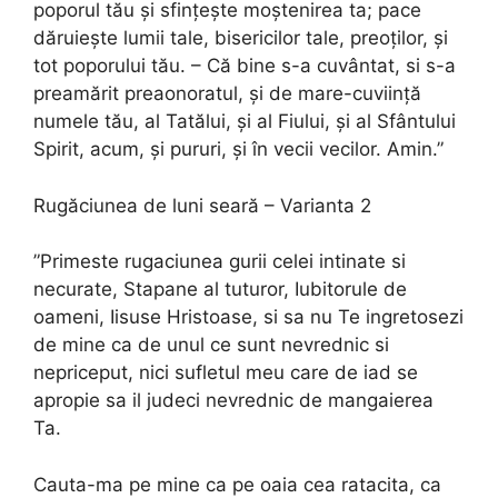
poporul tău şi sfinţeşte moştenirea ta; pace
dăruieşte lumii tale, bi­sericilor tale, preoţilor, şi
tot poporului tău. – Că bine s-a cuvântat, si s-a
preamărit preaonoratul, şi de mare-cuviinţă
numele tău, al Tatălui, şi al Fiului, şi al Sfântului
Spirit, acum, şi pururi, şi în vecii vecilor. Amin.”
Rugăciunea de luni seară – Varianta 2
”Primeste rugaciunea gurii celei intinate si
necurate, Stapane al tuturor, Iubitorule de
oameni, Iisuse Hristoase, si sa nu Te ingretosezi
de mine ca de unul ce sunt nevrednic si
nepriceput, nici sufletul meu care de iad se
apropie sa il judeci nevrednic de mangaierea
Ta.
Cauta-ma pe mine ca pe oaia cea ratacita, ca