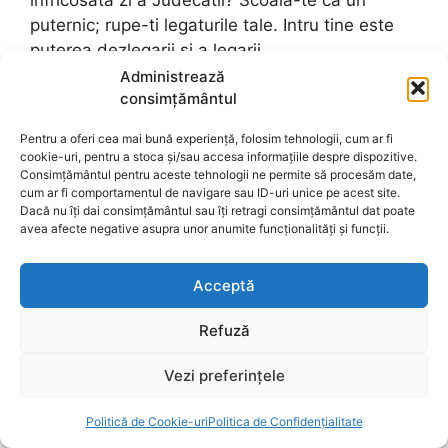
infricosata zi a Judecatii? Scoala-te ca un
puternic; rupe-ti legaturile tale. Intru tine este
puterea dezlegarii si a legarii.
Administrează
consimțământul
Cu aceasta de-a pururea ma mustra pe mine
sfanta constiinta, si nu voiesc din legaturile
Pentru a oferi cea mai bună experiență, folosim tehnologii, cum ar fi
curselor sa ma izbavesc. Ma tanguiesc si suspin
cookie-uri, pentru a stoca și/sau accesa informațiile despre dispozitive.
pentru acestea in fiecare zi, si intru insesi
Consimțământul pentru aceste tehnologii ne permite să procesăm date,
cum ar fi comportamentul de navigare sau ID-uri unice pe acest site.
patimile ma aflu legat. Ticait si ticalos sunt eu,
Dacă nu îți dai consimțământul sau îți retragi consimțământul dat poate
nesporit intru lucrul cel bun al vietii mele,
avea afecte negative asupra unor anumite funcționalități și funcții.
netemandu-ma de cursele mortii.
Acceptă
Trupul meu este imbracat cu chip de evlavie
inaintea privitorilor mei, iar sufletul s-a ferecat
Refuză
in ganduri necuvioase ca in niste obezi. Din
Vezi preferințele
afara ma fac evlavios cu sarguinta, si din
launtru sunt uraciune inaintea lui Dumnezeu.
Politică de Cookie-uri
Politica de Confidențialitate