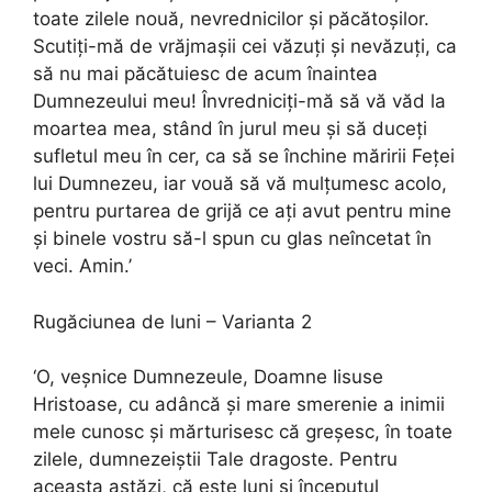
toate zilele nouă, nevrednicilor şi păcătoşilor.
Scutiţi-mă de vrăjmaşii cei văzuţi şi nevăzuţi, ca
să nu mai păcătuiesc de acum înaintea
Dumnezeului meu! Învredniciţi-mă să vă văd la
moartea mea, stând în jurul meu şi să duceţi
sufletul meu în cer, ca să se închine măririi Feţei
lui Dumnezeu, iar vouă să vă mulţumesc acolo,
pentru purtarea de grijă ce aţi avut pentru mine
şi binele vostru să-l spun cu glas neîncetat în
veci. Amin.’
Rugăciunea de luni – Varianta 2
‘O, veșnice Dumnezeule, Doamne Iisuse
Hristoase, cu adâncă și mare smerenie a inimii
mele cunosc și mărturisesc că greșesc, în toate
zilele, dumnezeiștii Tale dragoste. Pentru
aceasta astăzi, că este luni și începutul