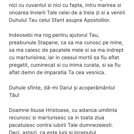
nici cu cuvantul si nici cu fapta, intru marirea si
onoarea Invierii Tale celei de a treia zi si a venirii
Duhului Tau celui Sfant asupra Apostolilor.
Indeosebi ma rog pentru ajutorul Tau,
preabunule Stapane, ca sa ma cunosc pe mine,
sa ma caiesc de pacatele mele si sa ma indrept
cu marturisirea; iar in ceasul mortii sa fiu aflat
pregatit, cuminecat si cu inima curata, si sa fiu
aflat demn de imparatia Ta cea vesnica.
Duhule sfinte, dă-mi Darul și acoperământul
Tău!
Doamne Iisuse Hristoase, cu adanca umilinta
recunosc si marturisesc ca in toata ziua
pacatuiesc contra iubirii Tale dumnezeiesti.
Deci, astazi, ca este luni si inceputul