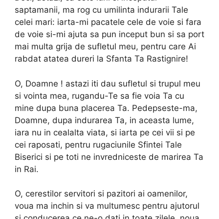
saptamanii, ma rog cu umilinta indurarii Tale
celei mari: iarta-mi pacatele cele de voie si fara
de voie si-mi ajuta sa pun inceput bun si sa port
mai multa grija de sufletul meu, pentru care Ai
rabdat atatea dureri la Sfanta Ta Rastignire!
O, Doamne ! astazi iti dau sufletul si trupul meu
si vointa mea, rugandu-Te sa fie voia Ta cu
mine dupa buna placerea Ta. Pedepseste-ma,
Doamne, dupa indurarea Ta, in aceasta lume,
iara nu in cealalta viata, si iarta pe cei vii si pe
cei raposati, pentru rugaciunile Sfintei Tale
Biserici si pe toti ne invredniceste de marirea Ta
in Rai.
O, cerestilor servitori si pazitori ai oamenilor,
voua ma inchin si va multumesc pentru ajutorul
si conducerea ce ne-o dati in toate zilele, noua,