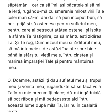
săptămânii, cer ca să îmi lași păcatele și să mi
le ierți, rugându-mă cu smerenie milostivirii Tale
celei mari să-mi dai dar să pun început bun, să
port grijă și să ostenesc pentru sufletul meu,
pentru care ai petrecut atâtea osteneli și ispite
la sfânta Ta răstignire, ca să mântuiești zidirea
Ta. Și Te rog, Dumnezeul meu și Ziditorul meu,
să mă întemeiezi de astăzi înainte spre bine
până la sfârșitul vieții mele, întru cinstea și
mărirea împărăției Tale și pentru mântuirea
mea.
O, Doamne, astăzi îți dau sufletul meu și trupul
meu și voința mea, rugându-te să se facă voia
Ta întru mie precum îți place; dă-mi îngăduială
să pot răbda și mă pedepsește aici întru
această lume după mila Ta, iar nu în cealaltă
viață.