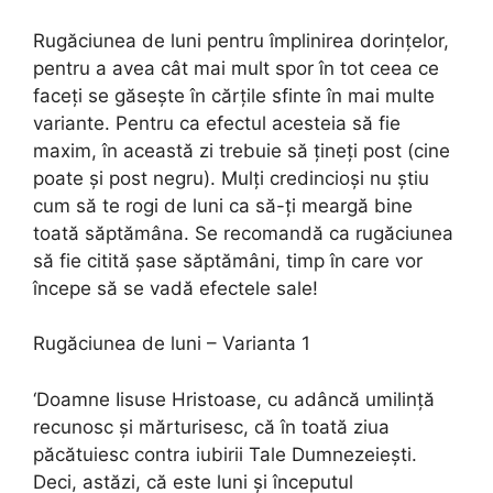
Rugăciunea de luni pentru împlinirea dorințelor,
pentru a avea cât mai mult spor în tot ceea ce
faceți se găsește în cărțile sfinte în mai multe
variante. Pentru ca efectul acesteia să fie
maxim, în această zi trebuie să țineți post (cine
poate și post negru). Mulți credincioși nu știu
cum să te rogi de luni ca să-ți meargă bine
toată săptămâna. Se recomandă ca rugăciunea
să fie citită șase săptămâni, timp în care vor
începe să se vadă efectele sale!
Rugăciunea de luni – Varianta 1
‘Doamne Iisuse Hristoase, cu adâncă umilinţă
recunosc şi mărturisesc, că în toată ziua
păcătuiesc contra iubirii Tale Dumnezeieşti.
Deci, astăzi, că este luni şi începutul