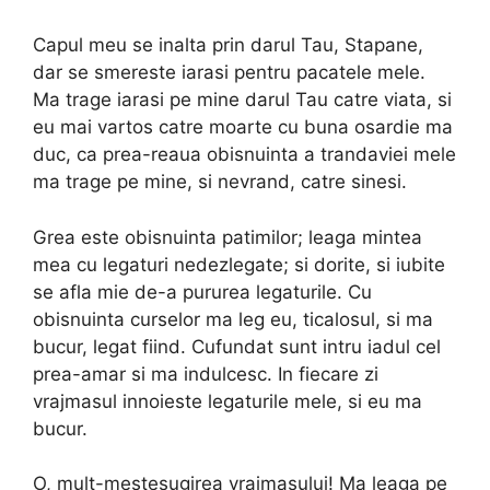
Capul meu se inalta prin darul Tau, Stapane,
dar se smereste iarasi pentru pacatele mele.
Ma trage iarasi pe mine darul Tau catre viata, si
eu mai vartos catre moarte cu buna osardie ma
duc, ca prea-reaua obisnuinta a trandaviei mele
ma trage pe mine, si nevrand, catre sinesi.
Grea este obisnuinta patimilor; leaga mintea
mea cu legaturi nedezlegate; si dorite, si iubite
se afla mie de-a pururea legaturile. Cu
obisnuinta curselor ma leg eu, ticalosul, si ma
bucur, legat fiind. Cufundat sunt intru iadul cel
prea-amar si ma indulcesc. In fiecare zi
vrajmasul innoieste legaturile mele, si eu ma
bucur.
O, mult-mestesugirea vrajmasului! Ma leaga pe