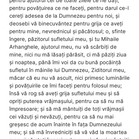
pentru ajutorul cel de toate zilele ce ne dați,
pentru povățuirea ce ne faceți, pentru darul ce-l
cereți adesea de la Dumnezeu pentru noi, și
deosebi vă binecuvântez pentru grija ce aveți
pentru mine, nevrednicul și păcătosul; o, sfinte
îngere, păzitorul sufletului meu, și tu Mihaile
Arhanghele, ajutorul meu, nu vă scârbiți de
mine, nici nu mă lăsați părăsit, ci mă păziți ziua
și noaptea, pănă îmi voi da cu bună pocăință
sufletul în mâinile lui Dumnezeu, Ziditorul meu,
măcar că eu nu vă ascult, nici primesc luminările
și povățuirile ce îmi faceți pentru folosul meu;
însă vă rog să aveți grija sufletului meu și să
opriți puterea vrăjmașului, pentru ca să nu mă
împresoare; și să mă mântuiți de toți vrăjmașii
cei văzuți și nevăzuți, pentru ca să nu mai
greșesc de acum înainte în fața Dumnezeului
meu; și să mă învredniciți să vă văd la moartea