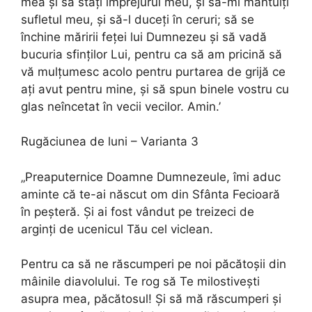
mea și să stați împrejurul meu, și să-mi mântuiți
sufletul meu, și să-l duceți în ceruri; să se
închine măririi feței lui Dumnezeu și să vadă
bucuria sfinților Lui, pentru ca să am pricină să
vă mulțumesc acolo pentru purtarea de grijă ce
ați avut pentru mine, și să spun binele vostru cu
glas neîncetat în vecii vecilor. Amin.’
Rugăciunea de luni – Varianta 3
„Preaputernice Doamne Dumnezeule, îmi aduc
aminte că te-ai născut om din Sfânta Fecioară
în peșteră. Și ai fost vândut pe treizeci de
arginți de ucenicul Tău cel viclean.
Pentru ca să ne răscumperi pe noi păcătoșii din
mâinile diavolului. Te rog să Te milostivești
asupra mea, păcătosul! Și să mă răscumperi și