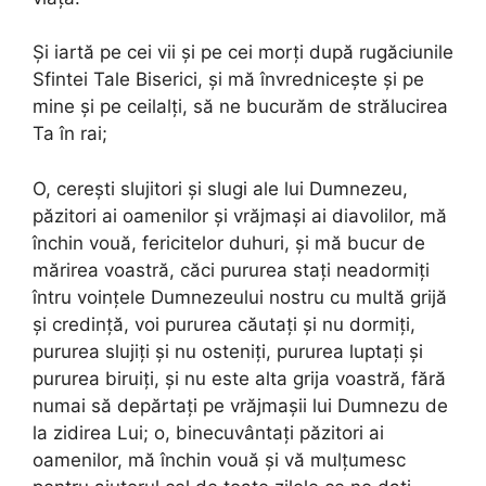
Și iartă pe cei vii și pe cei morți după rugăciunile
Sfintei Tale Biserici, și mă învrednicește și pe
mine și pe ceilalți, să ne bucurăm de strălucirea
Ta în rai;
O, cerești slujitori și slugi ale lui Dumnezeu,
păzitori ai oamenilor și vrăjmași ai diavolilor, mă
închin vouă, fericitelor duhuri, și mă bucur de
mărirea voastră, căci pururea stați neadormiți
întru voințele Dumnezeului nostru cu multă grijă
și credință, voi pururea căutați și nu dormiți,
pururea slujiți și nu osteniți, pururea luptați și
pururea biruiți, și nu este alta grija voastră, fără
numai să depărtați pe vrăjmașii lui Dumnezu de
la zidirea Lui; o, binecuvântați păzitori ai
oamenilor, mă închin vouă și vă mulțumesc