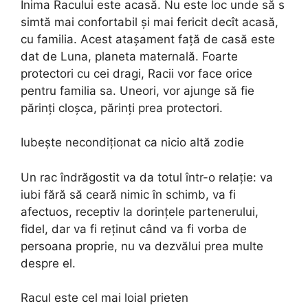
Inima Racului este acasă. Nu este loc unde să s
simtă mai confortabil și mai fericit decît acasă,
cu familia. Acest atașament față de casă este
dat de Luna, planeta maternală. Foarte
protectori cu cei dragi, Racii vor face orice
pentru familia sa. Uneori, vor ajunge să fie
părinți cloșca, părinți prea protectori.
Iubește necondiționat ca nicio altă zodie
Un rac îndrăgostit va da totul într-o relație: va
iubi fără să ceară nimic în schimb, va fi
afectuos, receptiv la dorințele partenerului,
fidel, dar va fi reținut când va fi vorba de
persoana proprie, nu va dezvălui prea multe
despre el.
Racul este cel mai loial prieten