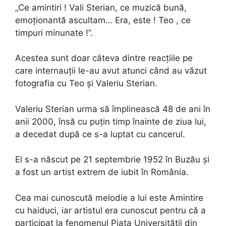
„Ce amintiri ! Vali Sterian, ce muzică bună,
emoționantă ascultam… Era, este ! Teo , ce
timpuri minunate !”.
Acestea sunt doar câteva dintre reacțiile pe
care internauții le-au avut atunci când au văzut
fotografia cu Teo și Valeriu Sterian.
Valeriu Sterian urma să împlinească 48 de ani în
anii 2000, însă cu puțin timp înainte de ziua lui,
a decedat după ce s-a luptat cu cancerul.
El s-a născut pe 21 septembrie 1952 în Buzău și
a fost un artist extrem de iubit în România.
Cea mai cunoscută melodie a lui este Amintire
cu haiduci, iar artistul era cunoscut pentru că a
participat la fenomenul Piața Universității din