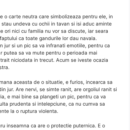
re o carte neutra care simbolizeaza pentru ele, in
 stau undeva cu ochii in tavan si isi aduc aminte
e ori nici cu familia nu vor sa discute, iar seara
ptului ca toate gandurile lor dau navala.
in jur si un pic sa va infranati emotiile, pentru ca
ar putea sa va mute pentru o perioada mai
i trait niciodata in trecut. Acum se iveste ocazia
stra.
mana aceasta de o situatie, e furios, incearca sa
in jur. Are nervi, se simte ranit, are orgoliul ranit si
ria, e mai bine sa plangeti un pic, pentru ca va
multa prudenta si intelepciune, ca nu cumva sa
nte la o ruptura violenta.
cru inseamna ca are o protectie puternica. E o