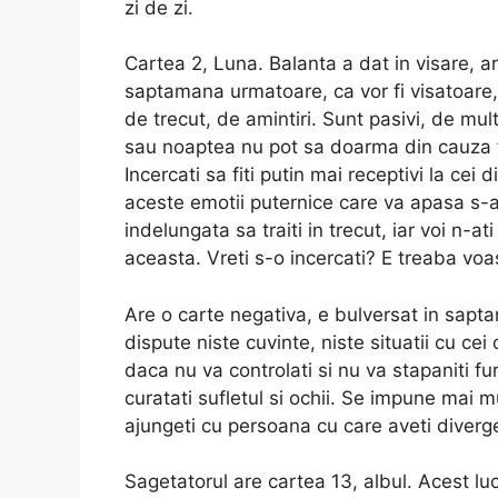
zi de zi.
Cartea 2, Luna. Balanta a dat in visare, a
saptamana urmatoare, ca vor fi visatoare,
de trecut, de amintiri. Sunt pasivi, de mult
sau noaptea nu pot sa doarma din cauza fa
Incercati sa fiti putin mai receptivi la cei d
aceste emotii puternice care va apasa s-
indelungata sa traiti in trecut, iar voi n-at
aceasta. Vreti s-o incercati? E treaba voa
Are o carte negativa, e bulversat in sapta
dispute niste cuvinte, niste situatii cu cei d
daca nu va controlati si nu va stapaniti fu
curatati sufletul si ochii. Se impune mai 
ajungeti cu persoana cu care aveti diverge
Sagetatorul are cartea 13, albul. Acest lu