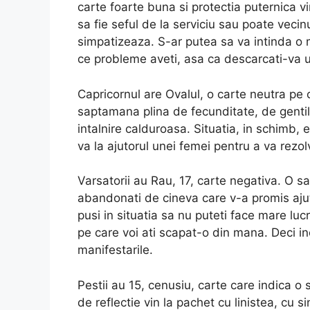
carte foarte buna si protectia puternica v
sa fie seful de la serviciu sau poate vecinu
simpatizeaza. S-ar putea sa va intinda o m
ce probleme aveti, asa ca descarcati-va un
Capricornul are Ovalul, o carte neutra pe c
saptamana plina de fecunditate, de gentil
intalnire calduroasa. Situatia, in schimb, 
va la ajutorul unei femei pentru a va rezo
Varsatorii au Rau, 17, carte negativa. O sap
abandonati de cineva care v-a promis ajut
pusi in situatia sa nu puteti face mare luc
pe care voi ati scapat-o din mana. Deci inc
manifestarile.
Pestii au 15, cenusiu, carte care indica o
de reflectie vin la pachet cu linistea, cu 