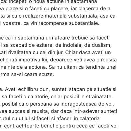
ica: incepeti o noua actiune in saptamana
a place si o faceti cu placere, iar placerea de a
ta si cu o realizare materiala substantiala, asa ca
 voastre, ca vin recompense substantiale.
ne ca in saptamana urmatoare trebuie sa faceti
i sa scapati de ezitare, de indoiala, de dualism,
ti rivalitatea cu cei din jur. Chiar daca aveti un
actionati impotriva lui, deoarece veti avea o reusita
ti inainte de a actiona. Sa nu uitam ca tendinta unei
 urma sa-si ceara scuze.
. Aveti echilibru bun, sunteti stapan pe situatie si
a faceti o calatorie, chiar posibil in strainatate.
E posibil ca o persoana sa indragosteasca de voi,
 avea succes si reusita, dar daca intr-adevar sunteti
tul cu utilul si faceti si afaceri in calatoria
 contract foarte benefic pentru ceea ce faceti voi