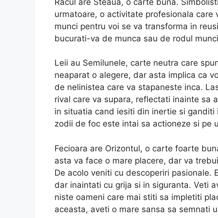
Racul are Steaua, o carte buna. Simbolist
urmatoare, o activitate profesionala care v
munci pentru voi se va transforma in reusi
bucurati-va de munca sau de rodul muncii
Leii au Semilunele, carte neutra care spu
neaparat o alegere, dar asta implica ca vo
de nelinistea care va stapaneste inca. Lasa
rival care va supara, reflectati inainte sa 
in situatia cand iesiti din inertie si gandi
zodii de foc este intai sa actioneze si pe
Fecioara are Orizontul, o carte foarte buna
asta va face o mare placere, dar va trebui s
De acolo veniti cu descoperiri pasionale. 
dar inaintati cu grija si in siguranta. Veti
niste oameni care mai stiti sa impletiti placu
aceasta, aveti o mare sansa sa semnati un