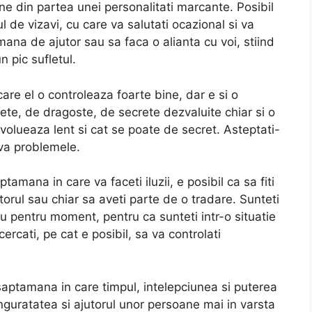
ine din partea unei personalitati marcante. Posibil
l de vizavi, cu care va salutati ocazional si va
ana de ajutor sau sa faca o alianta cu voi, stiind
 pic sufletul.
are el o controleaza foarte bine, dar e si o
ete, de dragoste, de secrete dezvaluite chiar si o
evolueaza lent si cat se poate de secret. Asteptati-
lva problemele.
tamana in care va faceti iluzii, e posibil ca sa fiti
orul sau chiar sa aveti parte de o tradare. Sunteti
ru pentru moment, pentru ca sunteti intr-o situatie
ercati, pe cat e posibil, sa va controlati
 saptamana in care timpul, intelepciunea si puterea
singuratatea si ajutorul unor persoane mai in varsta