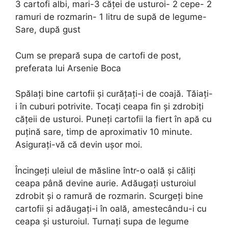
3 cartofi albi, mari-3 căței de usturoi- 2 cepe- 2
ramuri de rozmarin- 1 litru de supă de legume-
Sare, după gust
Cum se prepară supa de cartofi de post,
preferata lui Arsenie Boca
Spălați bine cartofii și curățați-i de coajă. Tăiați-
i în cuburi potrivite. Tocați ceapa fin și zdrobiți
cățeii de usturoi. Puneți cartofii la fiert în apă cu
puțină sare, timp de aproximativ 10 minute.
Asigurați-vă că devin ușor moi.
Încingeți uleiul de măsline într-o oală și căliți
ceapa până devine aurie. Adăugați usturoiul
zdrobit și o ramură de rozmarin. Scurgeți bine
cartofii și adăugați-i în oală, amestecându-i cu
ceapa și usturoiul. Turnați supa de legume