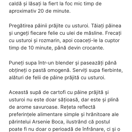
caldă și lăsați la fiert la foc mic timp de
aproximativ 20 de minute.
Pregătirea pâinii prăjite cu usturoi. Tăiați pâinea
și ungeți fiecare felie cu ulei de măsline. Frecați
cu usturoi și rozmarin, apoi coaceți-le la cuptor
timp de 10 minute, până devin crocante.
Puneți supa într-un blender și paseazăți până
obțineți o pastă omogenă. Serviți supa fierbinte,
alături de felii de pâine prăjită cu usturoi.
Această supă de cartofi cu pâine prăjită și
usturoi nu este doar sățioasă, dar este și plină
de arome savuroase. Rețeta reflectă
preferințele alimentare simple și hrănitoare ale
părintelui Arsenie Boca, ilustrând că postul
poate fi nu doar o perioadă de înfrânare, ci și o