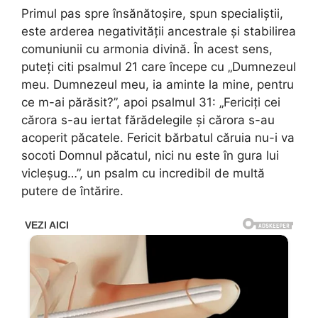
Primul pas spre însănătoșire, spun specialiștii,
este arderea negativității ancestrale și stabilirea
comuniunii cu armonia divină. În acest sens,
puteți citi psalmul 21 care începe cu „Dumnezeul
meu. Dumnezeul meu, ia aminte la mine, pentru
ce m-ai părăsit?”, apoi psalmul 31: „Fericiți cei
cărora s-au iertat fărădelegile și cărora s-au
acoperit păcatele. Fericit bărbatul căruia nu-i va
socoti Domnul păcatul, nici nu este în gura lui
vicleșug…”, un psalm cu incredibil de multă
putere de întărire.