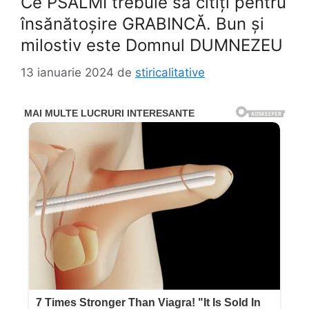
Ce PSALMI trebuie să citiți pentru
însănătoșire GRABINCĂ. Bun și
milostiv este Domnul DUMNEZEU
13 ianuarie 2024
de
stiricalitative