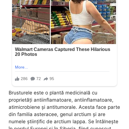
Brusturele este o plantă medicinală cu
proprietăți antiinflamatoare, antiinflamatoare,
atimicrobiene și antitumorale. Acesta face parte
din familia asteracee, genul arctium și are
numele științific de arctium lappa. Se întâlnește
în nordul Europei și în Siberia, fiind cunoscut