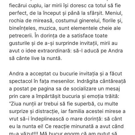
fiecărui cuplu, iar mirii își doresc ca totul să fie
perfect, de la început și până la sfârșit. Meniul,
rochia de mireasă, costumul ginerelui, florile și,
bineînțeles, muzica, sunt elementele cheie ale
petrecerii. În dorința de a satisface toate
gusturile și de a-și surprinde invitații, mirii au
avut o idee extraordinară: să-l aducă pe Andra
să cânte live la nuntă.
Andra a acceptat cu bucurie invitația și a făcut
spectacol în fața mesenilor. Indrăgita cântăreață
a postat pe pagina sa de socializare un mesaj
prin care a împărtășit bucuria și emoția trăită:
“Ziua nunții ar trebui să fie superbă, cu multe
surprize și distracție, iar familia acestei mirese a
vrut să-i îndeplinească o mare dorință: să cânt
eu la nunta ei! Ce reacție minunată a avut când
m-a văzut!!! Mă bucur enorm că am putut să