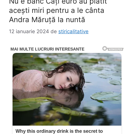
Nu e banc Câți euro au plătit
acești miri pentru a le cânta
Andra Măruță la nuntă
12 ianuarie 2024
de
stiricalitative