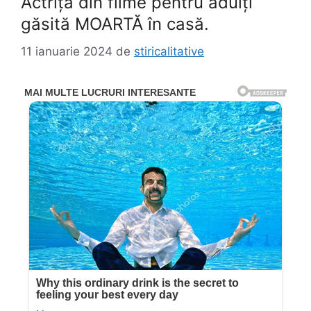
Actriță din filme pentru adulți
găsită MOARTĂ în casă.
11 ianuarie 2024
de
stiricalitative