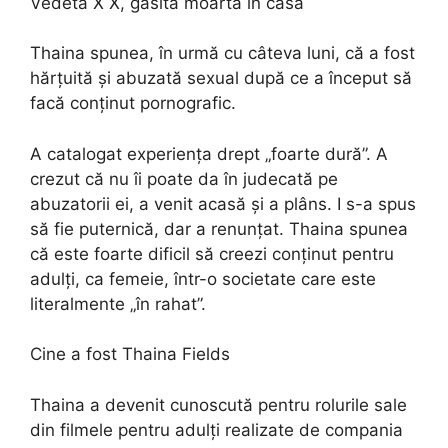
Vedeta X X, găsită moartă în casă
Thaina spunea, în urmă cu câteva luni, că a fost
hărțuită și abuzată sexual după ce a început să
facă conținut pornografic.
A catalogat experiența drept „foarte dură”. A
crezut că nu îi poate da în judecată pe
abuzatorii ei, a venit acasă și a plâns. I s-a spus
să fie puternică, dar a renunțat. Thaina spunea
că este foarte dificil să creezi conținut pentru
adulți, ca femeie, într-o societate care este
literalmente „în rahat”.
Cine a fost Thaina Fields
Thaina a devenit cunoscută pentru rolurile sale
din filmele pentru adulți realizate de compania