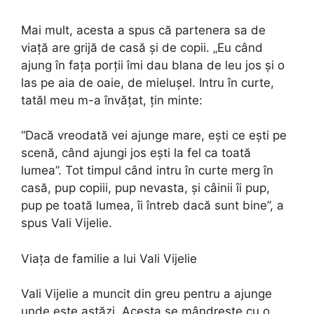
Mai mult, acesta a spus că partenera sa de
viață are grijă de casă și de copii. „Eu când
ajung în fața porții îmi dau blana de leu jos și o
las pe aia de oaie, de mielușel. Intru în curte,
tatăl meu m-a învățat, țin minte:
“Dacă vreodată vei ajunge mare, ești ce ești pe
scenă, când ajungi jos ești la fel ca toată
lumea”. Tot timpul când intru în curte merg în
casă, pup copiii, pup nevasta, și câinii îi pup,
pup pe toată lumea, îi întreb dacă sunt bine”, a
spus Vali Vijelie.
Viața de familie a lui Vali Vijelie
Vali Vijelie a muncit din greu pentru a ajunge
unde este astăzi. Acesta se mândrește cu o